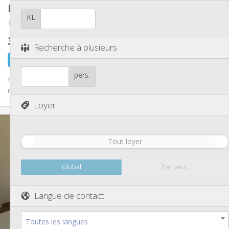
Autre
Kot
20 m²
Calme, studieuse, chaleureuse
Atmosphère:
KL
Avroy / Guillemins
Non
Accès PMR:
Non-fumeur
Fumeur:
395 €
hors charges
Non
Animaux de compagnie:
Recherche à plusieurs
il y a 9 minutes
1 sept.
pers.
Kot dans une maison totalement rénover situer dans le quartier
des Guillemins. Proche de la gare et de tous transports en...
Loyer
Infos Pratiques
395 €
Loyer:
Tout loyer
0 €
Charges:
12 mois
Durée:
Non
Domiciliation:
Global
Par pers.
Aménagement
Langue de contact
Privée
Salle de bain:
Dans la chambre
Cuisine:
2
20 m
Superficie:
Toutes les langues
1
Pièces privées: