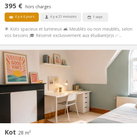
Non-fumeur
Fumeur:
395 €
hors charges
Non
Animaux de compagnie:
il y a 6 jours
il y a 21 minutes
1 sept.
🌟 Kots spacieux et lumineux 🛋️ Meublés ou non meublés, selon
vos besoins 🎓 Réservé exclusivement aux étudiant(e)s ✅...
Infos Pratiques
395 €
Loyer:
125 €
Charges:
12 mois, 10 mois
Durée:
Non
Domiciliation:
Aménagement
Commune
Salle de bain:
Privée (pièce distincte)
Cuisine:
2
25 m
Superficie:
1
Pièces privées:
Autre
Kot
28 m²
Studieuse
Atmosphère: