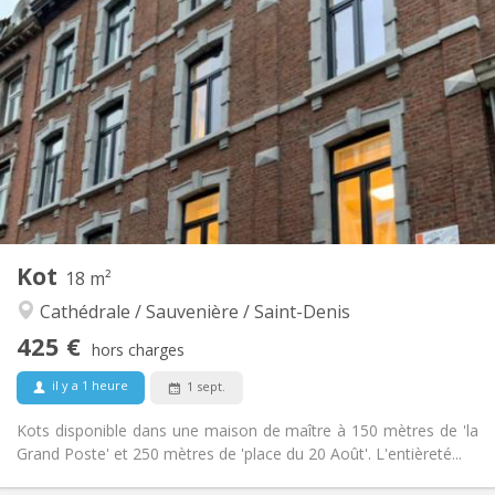
425 €
Loyer:
75 €
Charges:
12 mois, vacances d'été
Durée:
Non
Domiciliation:
Aménagement
Commune
Salle de bain:
Commune
Cuisine:
2
20 m
Superficie:
1
Pièces privées:
Autre
Kot
18 m²
Chaleureuse, studieuse, communautaire,
Atmosphère:
Cathédrale / Sauvenière / Saint-Denis
calme
Non
Accès PMR:
425 €
hors charges
Non-fumeur
Fumeur:
Non
Animaux de compagnie:
il y a 1 heure
1 sept.
Kots disponible dans une maison de maître à 150 mètres de 'la
Grand Poste' et 250 mètres de 'place du 20 Août'. L'entièreté...