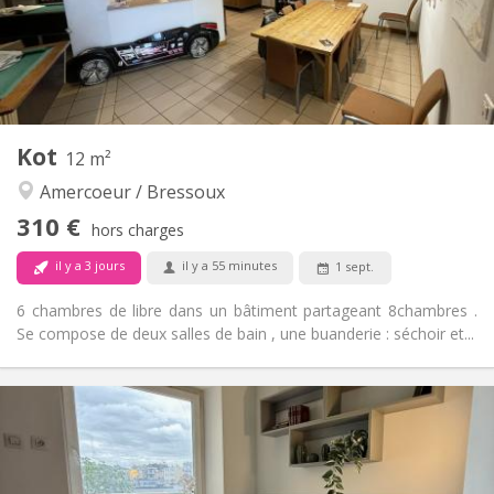
Aménagement
Commune
Salle de bain:
Dans la chambre
Cuisine:
2
11 m
Superficie:
1
Pièces privées:
Autre
Kot
12 m²
Calme, studieuse
Atmosphère:
Amercoeur / Bressoux
Non
Accès PMR:
Non-fumeur
Fumeur:
310 €
hors charges
Non
Animaux de compagnie:
il y a 3 jours
il y a 55 minutes
1 sept.
6 chambres de libre dans un bâtiment partageant 8chambres .
Se compose de deux salles de bain , une buanderie : séchoir et...
Infos Pratiques
310 €
Loyer:
90 €
Charges:
12 mois
Durée:
Non
Domiciliation: