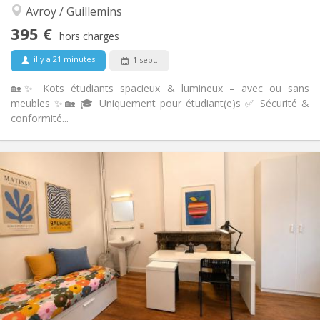
Avroy / Guillemins
Non
Accès PMR:
Non-fumeur
Fumeur:
395 €
hors charges
Non
Animaux de compagnie:
il y a 21 minutes
1 sept.
🏡✨ Kots étudiants spacieux & lumineux – avec ou sans
meubles ✨🏡 🎓 Uniquement pour étudiant(e)s ✅ Sécurité &
conformité...
Infos Pratiques
395 €
Loyer:
125 €
Charges:
12 mois
Durée:
Non
Domiciliation:
Aménagement
Commune
Salle de bain:
Privée (pièce distincte)
Cuisine:
2
28 m
Superficie:
1
Pièces privées: