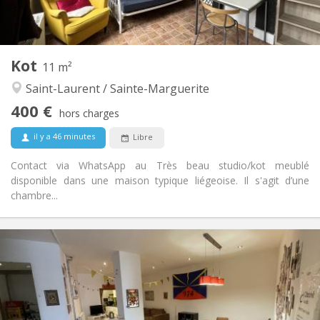
Commune
Cuisine:
2
40 m
Superficie:
1
Pièces privées:
Autre
Kot
11 m²
Calme, chaleureuse, communautaire
Atmosphère:
Saint-Laurent / Sainte-Marguerite
Non
Accès PMR:
Non-fumeur
Fumeur:
400 €
hors charges
Non
Animaux de compagnie:
il y a 46 minutes
Libre
Contact via WhatsApp au Très beau studio/kot meublé
disponible dans une maison typique liégeoise. Il s'agit d’une
chambre...
Infos Pratiques
400 €
Loyer:
100 €
Charges:
12 mois, 11 mois, 10 mois, 5-6 mois
Durée:
Non
Domiciliation: