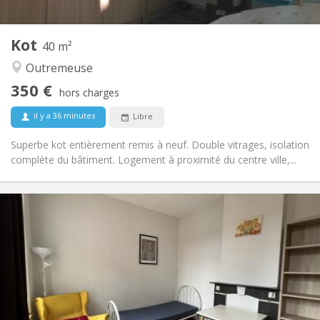
1
Pièces privées:
Autre
Kot
40 m²
Studieuse
Atmosphère:
Outremeuse
Non
Accès PMR:
Non-fumeur
Fumeur:
350 €
hors charges
Non
Animaux de compagnie:
il y a 36 minutes
Libre
Superbe kot entièrement remis à neuf. Double vitrages, isolation
complète du bâtiment. Logement à proximité du centre ville,...
Infos Pratiques
350 €
Loyer:
75 €
Charges:
12 mois
Durée:
Non
Domiciliation:
Aménagement
Commune
Salle de bain: