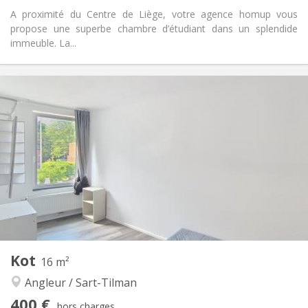
A proximité du Centre de Liège, votre agence homup vous
propose une superbe chambre d’étudiant dans un splendide
immeuble. La...
Infos Pratiques
390 €
Loyer:
90 €
Charges:
12 mois
Durée:
Non
Domiciliation:
Aménagement
Privée
Salle de bain:
Commune
Cuisine:
2
20 m
Superficie:
2
Pièces privées:
Autre
Kot
16 m²
Calme, chaleureuse, studieuse,
Atmosphère:
Angleur / Sart-Tilman
communautaire
Non
Accès PMR:
400 €
hors charges