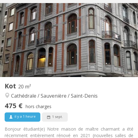
Infos Pratiques
425 €
Loyer:
0 €
Charges:
12 mois, 5-6 mois
Durée:
Non
Domiciliation:
Aménagement
Commune
Salle de bain:
Commune
Cuisine:
2
18 m
Superficie:
1
Pièces privées:
Autre
Kot
20 m²
Chaleureuse, communautaire, studieuse
Atmosphère:
Cathédrale / Sauvenière / Saint-Denis
Non
Accès PMR:
Non-fumeur
Fumeur:
475 €
hors charges
Non
Animaux de compagnie:
il y a 1 heure
1 sept.
Bonjour étudiant(e) Notre maison de maître charmant a été
récemment entièrement rénové en 2021 (nouvelles salles de