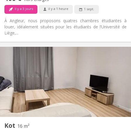
Non-fumeur
Fumeur:
Non
Animaux de compagnie:
il y a 3 jours
il y a 1 heure
1 sept.
À Angleur, nous proposons quatres chambres étudiantes à
louer, idéalement situées pour les étudiants de l’Université de
Liège,...
Infos Pratiques
400 €
Loyer:
100 €
Charges:
12 mois
Durée:
Sous conditions
Domiciliation:
Aménagement
Commune
Salle de bain:
Commune
Cuisine:
2
16 m
Superficie:
1
Pièces privées:
Autre
Kot
16 m²
Chaleureuse, studieuse, calme,
Atmosphère: