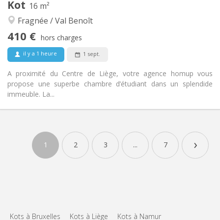
Kot
16 m²
Calme, communautaire, studieuse,
Atmosphère:
Fragnée / Val Benoît
chaleureuse
Non
Accès PMR:
410 €
hors charges
Non-fumeur
Fumeur:
Non
Animaux de compagnie:
il y a 1 heure
1 sept.
A proximité du Centre de Liège, votre agence homup vous
propose une superbe chambre d’étudiant dans un splendide
immeuble. La...
Infos Pratiques
410 €
Loyer:
›
85 €
Charges:
1
2
3
...
7
12 mois
Durée:
Non
Domiciliation:
Aménagement
Privée
Salle de bain:
Commune
Cuisine:
2
16 m
Superficie:
Kots à Bruxelles
Kots à Liège
Kots à Namur