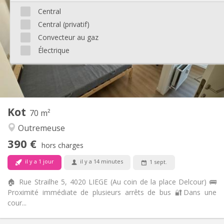
100 €
Charges:
Central
12 mois
Durée:
Central (privatif)
Non
Domiciliation:
Convecteur au gaz
Aménagement
Électrique
Commune
Salle de bain:
Commune
Cuisine:
2
110 m
Superficie:
1
Pièces privées:
Autre
Kot
70 m²
Calme, chaleureuse, studieuse,
Atmosphère:
Outremeuse
communautaire
Non
Accès PMR:
390 €
hors charges
Non-fumeur
Fumeur:
Non
Animaux de compagnie:
il y a 1 jour
il y a 14 minutes
1 sept.
🏠 Rue Strailhe 5, 4020 LIEGE (Au coin de la place Delcour) 🚌
Proximité immédiate de plusieurs arrêts de bus 🔐Dans une
cour...