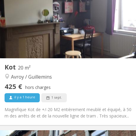
105 €
Charges:
12 mois, 11 mois, 10 mois, 5-6 mois
Durée:
Acceptée
Domiciliation:
Aménagement
Privée
Salle de bain:
Commune
Cuisine:
2
10 m
Superficie:
1
Pièces privées:
Autre
Kot
20 m²
Communautaire, calme, chaleureuse,
Atmosphère:
Avroy / Guillemins
studieuse
Non
Accès PMR:
425 €
hors charges
Non-fumeur
Fumeur:
Non
Animaux de compagnie:
il y a 1 heure
1 sept.
Magnifique Kot de +/-20 M2 entièrement meublé et équipé, à 50
m des arrêts de et de la nouvelle ligne de tram . Très spacieux...
Infos Pratiques