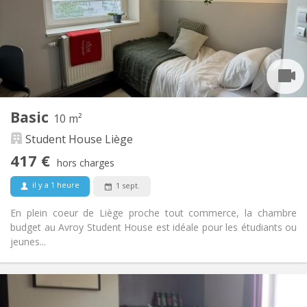
Aménagement
Commune
Salle de bain:
Commune
Cuisine:
2
12 m
Superficie:
1
Pièces privées:
Autre
Basic
10 m²
Communautaire
Atmosphère:
Student House Liège
Non
Accès PMR:
Non-fumeur
Fumeur:
417 €
hors charges
Non
Animaux de compagnie:
il y a 1 heure
1 sept.
En plein coeur de Liège proche tout commerce, la chambre
budget au Avroy Student House est idéale pour les étudiants ou
jeunes...
Infos Pratiques
417 €
Loyer: