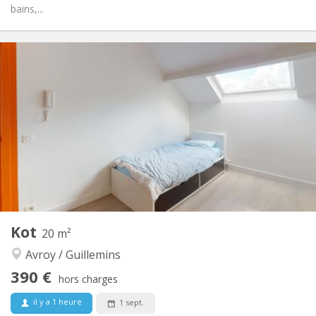
bains,...
Infos Pratiques
475 €
Loyer:
0 €
Charges:
12 mois
Durée:
Non
Domiciliation:
Aménagement
Commune
Salle de bain:
Commune
Cuisine:
2
20 m
Superficie:
1
Pièces privées:
Autre
Kot
20 m²
Studieuse
Atmosphère:
Avroy / Guillemins
Non
Accès PMR:
Non-fumeur
Fumeur:
390 €
hors charges
Non
Animaux de compagnie:
il y a 1 heure
1 sept.