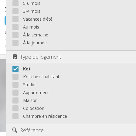
5-6 mois
310 €
hors charges
3-4 mois
Vacances d'été
il y a 1 minute
1 sept.
Au mois
Envie d' une ambiance studieuse à la liégeoise? Maison très
À la semaine
chouette pour ceux qui aiment le calme mais ne veulent pas se
À la journée
sentir...
Type de logement
Infos Pratiques
Kot
310 €
Loyer:
110 €
Charges:
Kot chez l'habitant
12 mois
Durée:
Studio
Acceptée
Domiciliation:
Appartement
Aménagement
Maison
Commune
Salle de bain:
Colocation
Dans la chambre
Cuisine:
Chambre en résidence
2
18 m
Superficie:
1
Pièces privées:
Référence