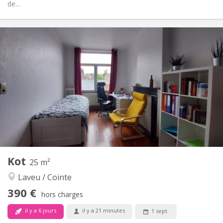
de...
Infos Pratiques
490 €
Loyer:
180 €
Charges:
12 mois
Durée:
Non
Domiciliation:
Aménagement
Privée
Salle de bain:
Privée (pièce distincte)
Cuisine:
2
35 m
Superficie:
1
Pièces privées:
Autre
Kot
25 m²
Studieuse, chaleureuse, calme
Atmosphère:
Laveu / Cointe
Non
Accès PMR:
Non-fumeur
Fumeur:
390 €
hors charges
Non
Animaux de compagnie:
il y a 6 jours
il y a 21 minutes
1 sept.