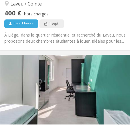
Laveu / Cointe
communautaire
Non
Accès PMR:
400 €
hors charges
Non-fumeur
Fumeur:
Non
Animaux de compagnie:
il y a 1 heure
1 sept.
À Liège, dans le quartier résidentiel et recherché du Laveu, nous
proposons deux chambres étudiantes à louer, idéales pour les...
Infos Pratiques
400 €
Loyer:
100 €
Charges:
12 mois
Durée:
Sous conditions
Domiciliation:
Aménagement
Commune
Salle de bain:
Commune
Cuisine:
2
16 m
Superficie:
1
Pièces privées:
Autre