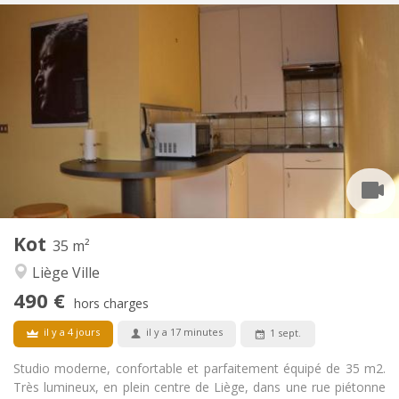
Infos Pratiques
390 €
Loyer:
100 €
Charges:
12 mois
Durée:
Non
Domiciliation:
Aménagement
Privée
Salle de bain:
Commune
Cuisine:
2
70 m
Superficie:
2
Pièces privées:
Autre
Kot
35 m²
Chaleureuse, studieuse, calme,
Atmosphère:
Liège Ville
communautaire
Non
Accès PMR:
490 €
hors charges
Non-fumeur
Fumeur:
Non
Animaux de compagnie:
il y a 4 jours
il y a 17 minutes
1 sept.
Studio moderne, confortable et parfaitement équipé de 35 m2.
Très lumineux, en plein centre de Liège, dans une rue piétonne