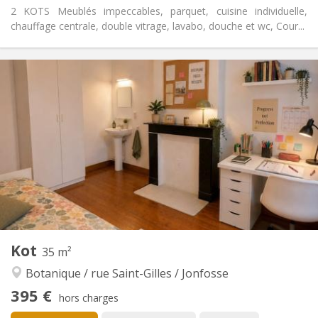
2 KOTS Meublés impeccables, parquet, cuisine individuelle,
chauffage centrale, double vitrage, lavabo, douche et wc, Cour...
Infos Pratiques
390 €
Loyer:
120 €
Charges:
12 mois
Durée:
Non
Domiciliation:
Aménagement
Commune
Salle de bain:
Privée (pièce distincte)
Cuisine:
2
25 m
Superficie:
1
Pièces privées:
Autre
Kot
35 m²
Studieuse
Atmosphère:
Botanique / rue Saint-Gilles / Jonfosse
Non
Accès PMR:
Non-fumeur
Fumeur:
395 €
hors charges
Non
Animaux de compagnie: