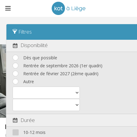
Tri
Dernière activité Desc
Filtres
Kots
(150)
Disponibilité
Dès que possible
Rentrée de septembre 2026 (1er quadri)
Rentrée de février 2027 (2ème quadri)
Autre
Durée
Kot
18 m²
10-12 mois
Angleur / Sart-Tilman