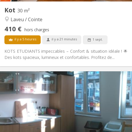
Autre
Kot
30 m²
Studieuse
Atmosphère:
Laveu / Cointe
Non
Accès PMR:
Non-fumeur
Fumeur:
410 €
hors charges
Non
Animaux de compagnie:
il y a 5 heures
il y a 21 minutes
1 sept.
KOTS ETUDIANTS impeccables – Confort & situation idéale ! 🌟
Des kots spacieux, lumineux et confortables. Profitez de...
Infos Pratiques
410 €
Loyer:
130 €
Charges:
12 mois
Durée:
Non
Domiciliation:
Aménagement
Commune
Salle de bain:
Privée (pièce distincte)
Cuisine:
2
30 m
Superficie: