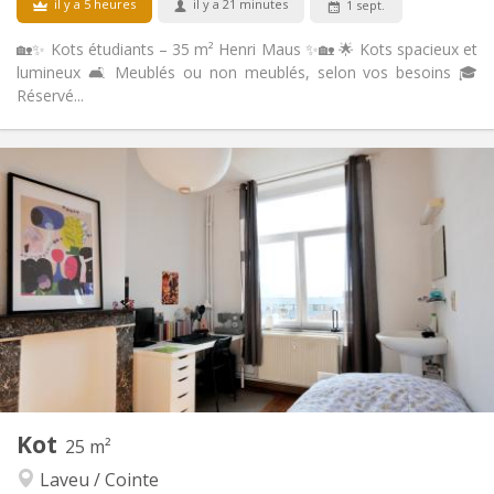
il y a 5 heures
il y a 21 minutes
1 sept.
🏡✨ Kots étudiants – 35 m² Henri Maus ✨🏡 🌟 Kots spacieux et
lumineux 🛋️ Meublés ou non meublés, selon vos besoins 🎓
Réservé...
Infos Pratiques
395 €
Loyer:
145 €
Charges:
12 mois
Durée:
Non
Domiciliation:
Aménagement
Commune
Salle de bain:
Privée (pièce distincte)
Cuisine:
2
35 m
Superficie:
1
Pièces privées:
Autre
Kot
25 m²
Studieuse
Atmosphère:
Laveu / Cointe
Non
Accès PMR: