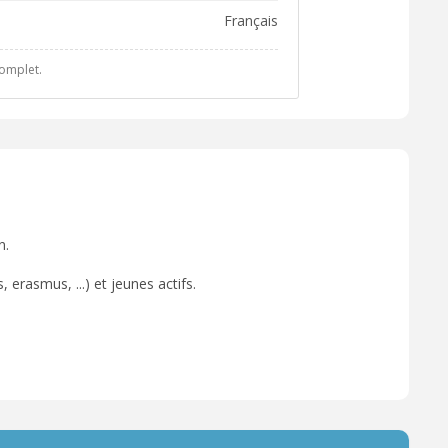
français
complet.
n.
 erasmus, ...) et jeunes actifs.