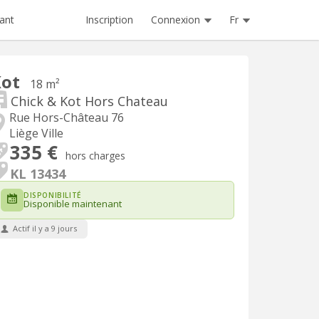
Inscription
Connexion
Fr
ant
Kot
18 m²
Chick & Kot Hors Chateau
Rue Hors-Château 76
Liège Ville
335 €
hors charges
KL 13434
DISPONIBILITÉ
Disponible maintenant
Actif il y a 9 jours