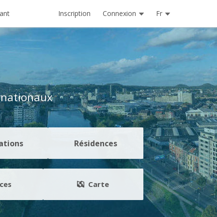
Inscription
Connexion
Fr
ant
rnationaux
ations
Résidences
ces
Carte