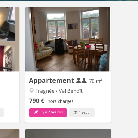
Appartement
70 m²
Fragnée / Val Benoît
790 €
hors charges
il y a 2 heures
1 sept.
 15813
KL 10578