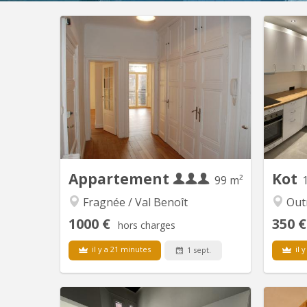
Appartement
Kot
99 m²
Fragnée / Val Benoît
Out
1000 €
350 €
hors charges
il y a 21 minutes
il 
1 sept.
KL 16682