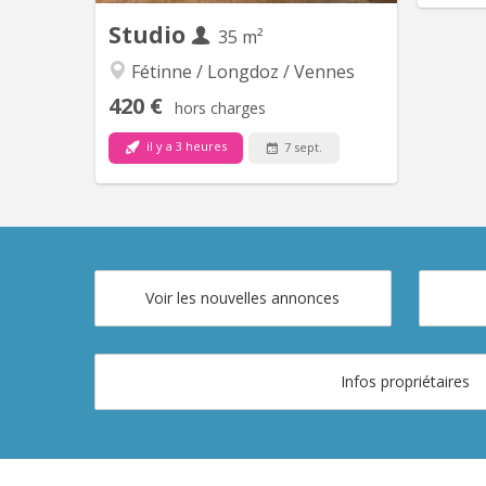
Studio
35 m²
Fétinne / Longdoz / Vennes
Studio 
420 €
hors charges
m
il y a 3 heures
7 sept.
KL 9943
Studio avec mezzanine au second
étage. Vue sur les jardins au calme.
Voir les nouvelles annonces
Infos propriétaires