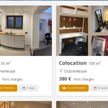
Colocation
110 m²
100 m²
remeuse
Outremeuse
380 €
hors charges
hors charges
y a 2 heures
il y a 2 heures
1 sept.
31 août
KL 14510
KL