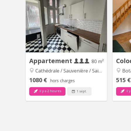
Appartement entièrement rénové situé
🏠 Rue
à proximité immédiate de la gare des
d
Guillemins, des Hautes Ecoles, de
imméd
toutes les commodités des différents
🔐 Dan
axes autoroutiers. Il se compose de 3
pa
chambres, d'un commun comprenant
maison 
cuisine équipée , d'une salle de douche
destin
et d'un WC. Idéal pour collocation...
Appartement
Colo
80 m²
Cathédrale / Sauvenière / Saint-Denis
Botan
1080 €
515 €
hors charges
il y a 2 heures
il 
1 sept.
KL 6791
🏡 Appartement 3 chambres – Idéal
Étudiant(e) / Jeune Professionnel 📍
A