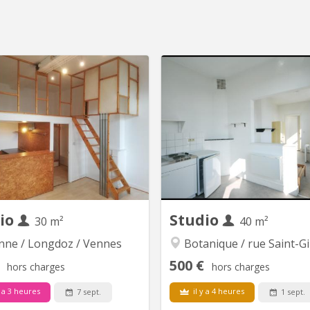
iant(e) / Jeune Professionnel 📍
Emplacement idéal : Face
lacement idéal : A proximité de
d’Avroy, à 10 min du centre
toutes les écoles (HEC, Lambert
des campus (HEC…) et des tra
, Ste Julienne, ... ) et du centre
📌 À savoir : - Cuisine équipé
 Les transports en commun (bus,
de vie spacieuse et lumin
tram et train) sont à proximité
grandes chambres - Salle
immédiate de l'immeuble. 📌...
privativ
io
Studio
30 m²
40 m²
nne / Longdoz / Vennes
Botanique / rue Saint-Gilles / J
500 €
hors charges
hors charges
y a 3 heures
il y a 4 heures
7 sept.
1 sept.