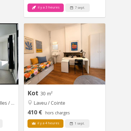
 au parc
, proche
il y a 3 heures
7 sept.
nsports.
e - Pièce
euse - 3
KL 9746
 de bain
e pour...
En face de la médiacité et ses
commerces, studio situé au
deuxièmeétage d'un immeuble calme.
Kot
30 m²
onfosse
Laveu / Cointe
410 €
hors charges
il y a 4 heures
1 sept.