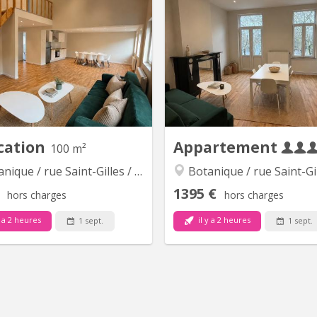
 Strailhe 3, 4020 LIEGE (au coin
Reste 2 chambres d
e la place Delcour) 🚌 Proximité
colocation pour 4 Étudiantes
iate de plusieurs arrêts de bus
entièrement rénovée, p
s une cour sécurisée et fermée
meublée de neuf. Bail d’un 
r une grille automatique 🔨 Une
septembre 2026 au 31 ao
entièrement rénovée et isolée,
Parents garants 🔗Profil rec
ée à accueillir 4 étudiants. 🛏 La
ordonnée & respectueuse de
maison et les chambres sont
🎯3 min à pied du centre co
entièrement...
Mediacité, et d
cation
Appartement
100 m²
ique / rue Saint-Gilles / Jonfosse
Botanique / rue Saint-Gilles / J
1395 €
hors charges
hors charges
y a 2 heures
il y a 2 heures
1 sept.
1 sept.
KL 16659
K
🏡 1 CHAMBRE DISPONIBLE -
🏡 Appartement 3 chambres
ppartement 4 chambres – Idéal
Étudiant(e) / Jeune Profess