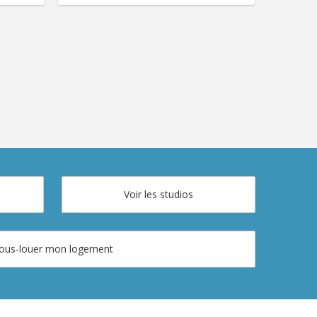
L 2193
KL 15664
 louer –
KOTS ETUDIANTS impeccables –
-Gilles /
Confort & situation idéale ! 🌟 Des kots
i Maus –
spacieux, lumineux et confortables.
ants ! 💶
Profitez de logements étudiants en
ffage 📅
excellent état, idéals pour étudier dans
eptembre
un cadre calme et confortable. 📍
lumineux
Localisation parfaite. 🚌 À seulement 5
sivement
minutes en bus du...
ar des...
Voir les studios
ous-louer mon logement