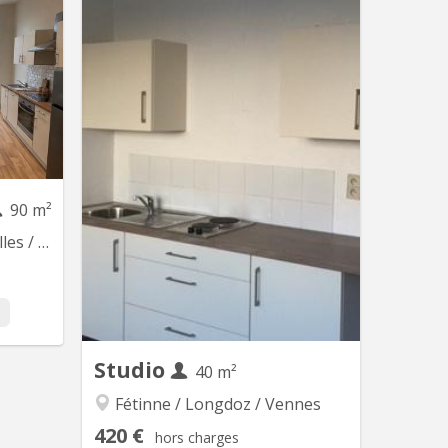
ans une
Bâtiment entièrement rénové et
. Maison
insonorisé. Basse consommation
einte et
d'énergie. Appartement 1 étage, salon-
an du 1r
cuisine entièrement équipée. Salle de
ût 2027
bains douche à l'italienne et WC à
herché :
l'étage. En face d'un arrêt de nombreux
s autres
bus. A 10 minutes de la gare des
mmercial
Guillemins.
es bus...
90 m²
onfosse
Studio
L 7801
40 m²
Fétinne / Longdoz / Vennes
 – Idéal
ionnel 📍
420 €
hors charges