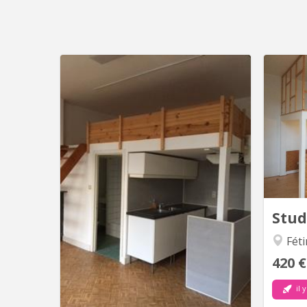
Emplacement idéal : Proche centre
Étud
ville, de l'ULG et de nombreuses
Emp
facultés. Les transports en commun
(bus et train) sont à proximité
Lombart
immédiate de l'immeuble. 📌 À savoir :
ville.
- Cuisine équipée : taques, frigo,
congélateur, hotte,...
Stud
Féti
420 €
il 