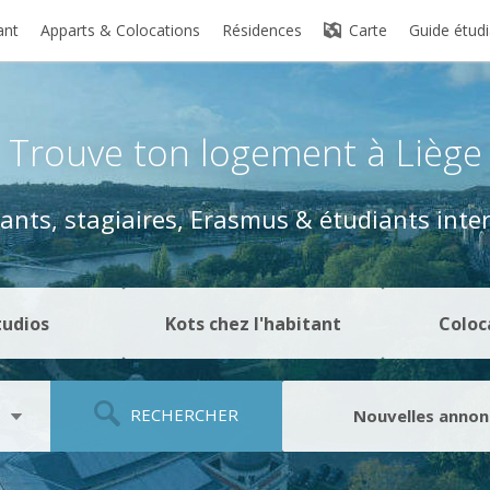
ant
Apparts & Colocations
Résidences
Carte
Guide étudi
Trouve ton logement
à Liège
ants, stagiaires, Erasmus
& étudiants inte
tudios
Kots chez l'habitant
Coloc
RECHERCHER
Nouvelles annon