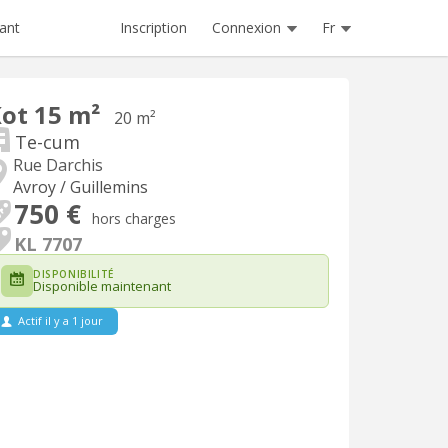
Inscription
Connexion
Fr
ant
ot 15 m²
20 m²
Te-cum
Rue Darchis
Avroy / Guillemins
750 €
hors charges
KL 7707
DISPONIBILITÉ
Disponible maintenant
Actif il y a 1 jour