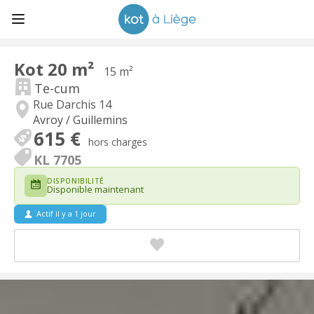
Kot 20 m²
15 m²
Te-cum
Rue Darchis 14
Avroy / Guillemins
615 €
hors charges
KL 7705
DISPONIBILITÉ
Disponible maintenant
Actif il y a 1 jour