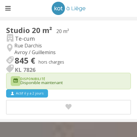
Studio 20 m²
20 m²
Te-cum
Rue Darchis
Avroy / Guillemins
845 €
hors charges
KL 7826
DISPONIBILITÉ
Disponible maintenant
Actif il y a 2 jours