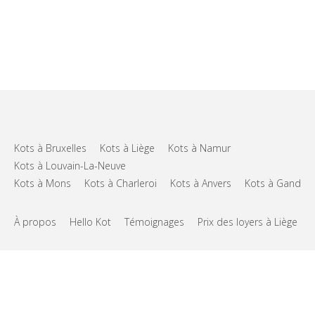
Kots à Bruxelles
Kots à Liège
Kots à Namur
Kots à Louvain-La-Neuve
Kots à Mons
Kots à Charleroi
Kots à Anvers
Kots à Gand
À propos
Hello Kot
Témoignages
Prix des loyers à Liège
FAQs
Support
CGU
Vie privée