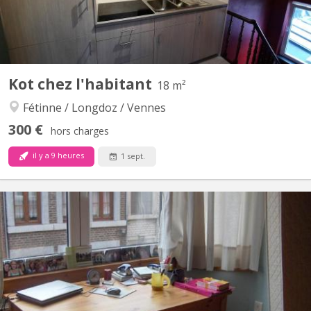
Kot chez l'habitant
18 m²
Fétinne / Longdoz / Vennes
300 €
hors charges
il y a 9 heures
1 sept.
KL 11538
Etage aménagé dans une maison familiale pour 2 étudiants.
Proximité centre ville, transports en commun, parc et
commerces. Palier cuisine (cuisinière, micro-ondes, hotte, frigo,
évier, vaisselle incluse). Grande salle de bains. Ambiance calme et
studieuse dans le respect de l'indépendance de...