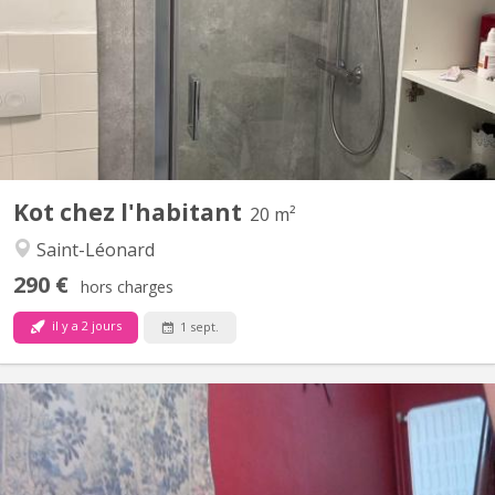
disposition des étudiants. Il s'agit d'une ancienne maison de
maître entièrement rénovée. ⏰️ Quand ⏰️ A partir du 1er
septembre 📍 SITUATION 📍 * À 100m de toutes commodités...
Kot chez l'habitant
20 m²
Saint-Léonard
290 €
hors charges
il y a 2 jours
1 sept.
KL 15990
3 chambres d'étudiant comprenant: CHAMBRE 1 (9m2) un lit une
personne, un bureau, une garde robe (occupée) CHAMBRE 2
(12m2) un lit une personne, un bureau, une garde robe (libre)