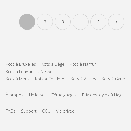
KL 8522
Chambre meublée chez l'habitant, parking, entrée extérieure
›
1
2
3
...
8
indépendante, cuisine et salle de bain/douche, jardin, dans un
environnement résidentiel et calme. Proche du campus du Sart-
Tilman (9km). Les charges comprennent : le chauffage,
l'électricité, l'accès internet, l'eau. Chambre=12m²,...
Kots à Bruxelles
Kots à Liège
Kots à Namur
Kots à Louvain-La-Neuve
Kots à Mons
Kots à Charleroi
Kots à Anvers
Kots à Gand
À propos
Hello Kot
Témoignages
Prix des loyers à Liège
FAQs
Support
CGU
Vie privée