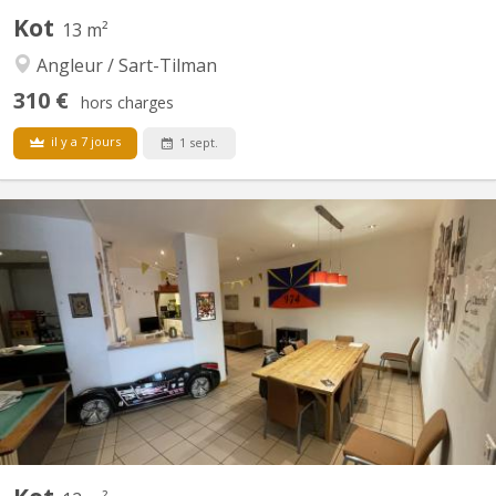
Kot
13 m²
Angleur / Sart-Tilman
310 €
hors charges
il y a 7 jours
1 sept.
KL 8121
Kot lumineux entièrement meublé, situé au pied de la cote
menant au Sart Tilman. Lavabo dans la chambre. Douches et WC
commun sur le palier pour 2 kots. Cuisine équipée commune au
Rez pour 4 kots. Dans un bâtiment rénové, avec accès à la
pelouse du jardin à l'arrière.