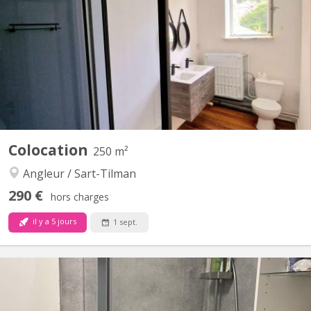
Colocation de 3 personnes (partage de la cuisine et de la salle de
bain) 💶Loyer de 350€ charges comprises 📍Située à proximité du
Barbou (environ 10-15’ à pieds) et de Saint Luc (environ 10’ à
pieds) 🚊à 5’ à pieds du tram amenant dans...
Colocation
250 m²
Angleur / Sart-Tilman
290 €
hors charges
il y a 5 jours
1 sept.
KL 14414
Colocation proche du Sart Tilman Maison avec 5 chambres à Tilff
avec vue sur l'Ourthe. La résidence est uniquement mise à