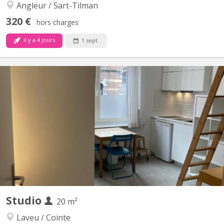
Angleur / Sart-Tilman
320 €
hors charges
il y a 4 jours
1 sept.
KL 11249
Dans un vaste appartement de 108 m2, au premier étage, avec
grand living, cuisine équipée, salle de bain, WC séparé, petite
terrasse, nous proposons une chambre en colocation pour
étudiant(e). Trois sont déjà occupées. Superficie (20m2). Les
charges (énergies et internet) sont comprises dans le...
Studio
20 m²
Laveu / Cointe