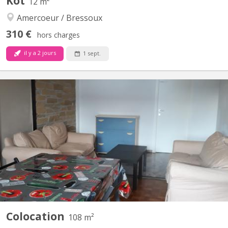
Kot
12 m²
Amercoeur / Bressoux
310 €
hors charges
il y a 2 jours
1 sept.
KL 13004
6 chambres de libre dans un bâtiment partageant 8chambres . Se
compose de deux salles de bain , une buanderie : séchoir et lave-
linge , un local pour vélos, une très grande cuisine , salon , salle à
manger , 1 billard Le prix des chambres varie selon leur surface
entre 400 et 450€ toutes charges...
Colocation
108 m²