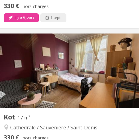
330 €
hors charges
il y a 6 jours
1 sept.
KL 402
Studio pour étudiant calme exclusivement, avec lit en mezzanine,
coin cuisine, coin évier, douche et W-C privés. Situé à proximité
du centre ville, de nombreuses écoles, de commerces et de
lignes de bus. Bail annuel (Erasmus de quelques mois s’abstenir).
Kot
17 m²
Cathédrale / Sauvenière / Saint-Denis
330 €
hors charges