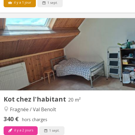
il y a 1 jour
1 sept.
KL 14912
Il reste 2 chambres pour étudiantes sur 6 de mon immeuble. Il
est idéalement situé dans l’hyper centre de Liège, à 4 minutes à
pied de l’opéra, au dessus de la gare Saint Lambert (2 min). Il
jouxte l’école de joaillerie Léon Mignon. Les chambres disposent
de tout le mobilier nécessaire (lit,...
Kot chez l'habitant
20 m²
Fragnée / Val Benoît
340 €
hors charges
il y a 2 jours
1 sept.