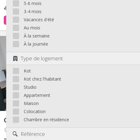
5-6 mois
450 €
hors charges
3-4 mois
Vacances d'été
il y a 3 jours
1 sept.
Au mois
À la semaine
KL 13847
À la journée
Situées au rdc d'une maison de 3 étages. entièrement remise à
neuf. Près du centre ville. 15 min à pied de HEPL (Barbou) et
Type de logement
Saint-Luc. 1 des 2 chambres en colocation avec salle de douche
et WC privatif. En commun: cuisine équipée ( taque vitro, hotte,
Kot
frigo, lave vaisselle, machine a cafe...
Kot chez l'habitant
Studio
Appartement
Maison
Colocation
Colocation
Chambre en résidence
40 m²
Fétinne / Longdoz / Vennes
Référence