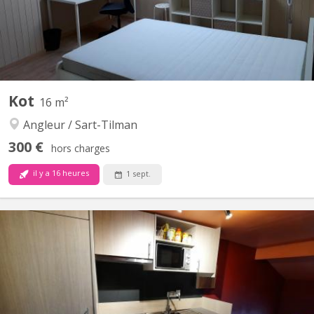
Kot
16 m²
Angleur / Sart-Tilman
300 €
hors charges
il y a 16 heures
1 sept.
KL 9485
Deux chambres libres, proche de l'université, Gramme, Sainte-
Julienne (helmo), Isil (hepl), à 20 mètres de l'arrêt de bus 26 qui
vient du centre ville et à 5 min de l'arrêt de bus 48 qui va du
centre ville à l'université (Sart-Tilman) en passant par la gare des
Guillemins. Facile de se garer. 2...