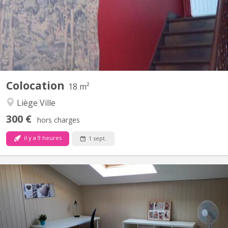
CHAMBRE 3 (7m2) (occupée) située au premier étage d'une
maison d'habitation, les propriétaires occupent le...
Colocation
18 m²
Liège Ville
300 €
hors charges
il y a 9 heures
1 sept.
KL 443
Etage aménagé dans une maison familiale pour 2 étudiantes.
Proximité centre ville, transports en commun, parc et
commerces. Palier cuisine (cuisinière, micro-ondes, hotte, frigo,
évier, vaisselle incluse). Grande salle de bains. Ambiance calme et
studieuse dans le respect de l'indépendance de...