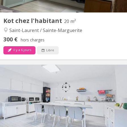
Kot chez l'habitant
20 m²
Saint-Laurent / Sainte-Marguerite
300 €
hors charges
il y a 6 jours
Libre
KL 13495
Kot chez l'habitant (27ans), comme une coloc. Libre de suite.
Domiciliation impossible. Uniquement pour garçon. Location de
10 mois minimum. Quartier St-Laurent. A proximité de toute
commodités, arrêt de bus à 10 mètres. A 5min de HEC et du Lidl.
Grande pièce de vie, WC, cuisine et SDB, en commun....