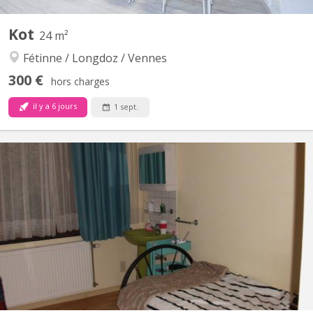
Kot
24 m²
Fétinne / Longdoz / Vennes
300 €
hors charges
il y a 6 jours
1 sept.
KL 15199
🌸 Superbes kots rénovés – de 12 a 24 m² tout confort en face
de la Médiacité , Liège composé exclusivement de filles 👧 (10
kots au total) Description : ⏬ Nous proposons à la location des
kots entièrement remis à neuf, idéalement situés au cœur du
quartier dynamique de la Médiacité. Chaque unité...