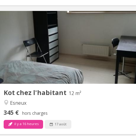
KL 6149
Chambre meublée au 3ème étage disposant d'une salle bain et
d'une cuisine équipée à partager. Connexion internet. Pas de
domiciliation
Kot chez l'habitant
12 m²
Esneux
345 €
hors charges
il y a 16 heures
17 août