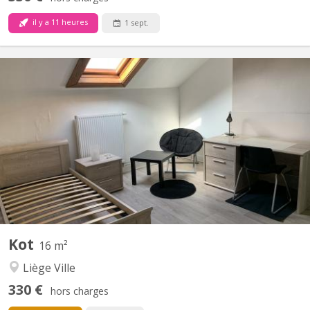
il y a 11 heures
1 sept.
KL 8142
Idéalement situé sur la place du XX Août en face de l'Université
de Liège, près des arrêts de bus pour le Sart Tilman,... avec
commerces à proximité. Uniquement pour les étudiantes. Kot
meublé. Cuisine, douche, WC à partager avec une étudiante
Parlophone et détecteur de fumée. Loyer de 375€...
Kot
16 m²
Liège Ville
330 €
hors charges