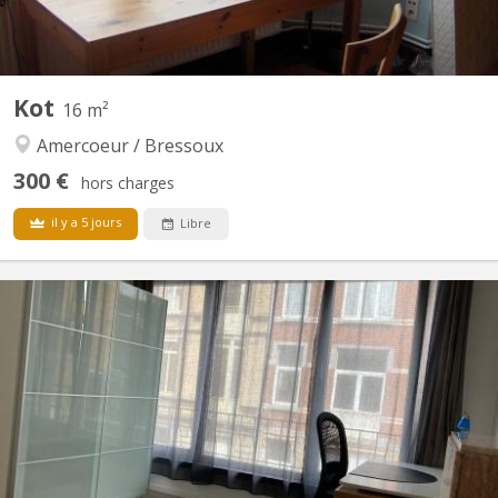
Kot
16 m²
Amercoeur / Bressoux
300 €
hors charges
il y a 5 jours
Libre
KL 11919
Kot pour étudiants(es) uniquement, 13 rue Valdor, Liège. Contrat
d'un an renouvelable. Erasmus non acceptés. Loyer de 400 €
charges comprises. Les kots comprend une chambre meublée de
16 m². La cuisine équipée , la salle de douche et le WC sont à
partager avec un ou une étudiante. Une garantie...