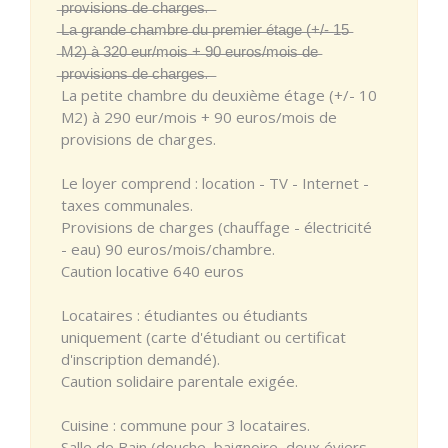
̶p̶r̶o̶v̶i̶s̶i̶o̶n̶s̶ ̶d̶e̶ ̶c̶h̶a̶r̶g̶e̶s̶. ̶
̶L̶a̶ ̶g̶r̶a̶n̶d̶e̶ ̶c̶h̶a̶m̶b̶r̶e̶ ̶d̶u̶ ̶p̶r̶e̶m̶i̶e̶r̶ ̶é̶t̶a̶g̶e̶ ̶(̶+̶/̶-̶ ̶1̶5̶
̶M̶2̶)̶ ̶à̶ ̶3̶2̶0̶ ̶e̶u̶r̶/̶m̶o̶i̶s̶ ̶+̶ ̶9̶0̶ ̶e̶u̶r̶o̶s̶/̶m̶o̶i̶s̶ ̶d̶e̶
̶p̶r̶o̶v̶i̶s̶i̶o̶n̶s̶ ̶d̶e̶ ̶c̶h̶a̶r̶g̶e̶s̶. ̶
La petite chambre du deuxième étage (+/- 10
M2) à 290 eur/mois + 90 euros/mois de
provisions de charges.
Le loyer comprend : location - TV - Internet -
taxes communales.
Provisions de charges (chauffage - électricité
- eau) 90 euros/mois/chambre.
Caution locative 640 euros
Locataires : étudiantes ou étudiants
uniquement (carte d'étudiant ou certificat
d'inscription demandé).
Caution solidaire parentale exigée.
Cuisine : commune pour 3 locataires.
Salle de Bain (douche, baignoire, deux éviers,