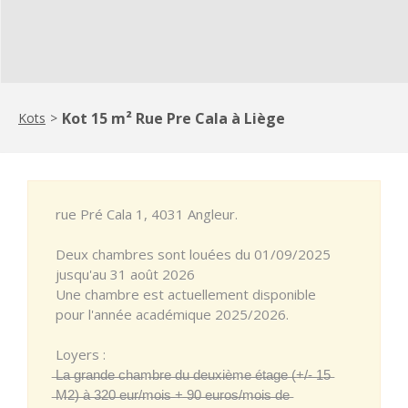
Kot 15 m² Rue Pre Cala à Liège
Kots
>
rue Pré Cala 1, 4031 Angleur.
Deux chambres sont louées du 01/09/2025
jusqu'au 31 août 2026
Une chambre est actuellement disponible
pour l'année académique 2025/2026.
Loyers :
̶L̶a̶ ̶g̶r̶a̶n̶d̶e̶ ̶c̶h̶a̶m̶b̶r̶e̶ ̶d̶u̶ ̶d̶e̶u̶x̶i̶è̶m̶e̶ ̶é̶t̶a̶g̶e̶ ̶(̶+̶/̶-̶ ̶1̶5̶
̶M̶2̶)̶ ̶à̶ ̶3̶2̶0̶ ̶e̶u̶r̶/̶m̶o̶i̶s̶ ̶+̶ ̶9̶0̶ ̶e̶u̶r̶o̶s̶/̶m̶o̶i̶s̶ ̶d̶e̶