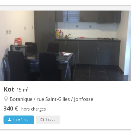
KL 11395
Magnifique kot entièrement rénové situé dans le quartier
résidentiel de Angleur, près de la Maison Communale. 1 chambre
meublée avec garde-robe, lit, matelas, bureau, chaise de bureau.
1 cuisine (une pour 2 kots) de +/- 8m² full équipée : frigo +
surgélateur, taques vitro, four, four micro-ondes,...
Kot
15 m²
Botanique / rue Saint-Gilles / Jonfosse
340 €
hors charges
il y a 1 jour
1 sept.