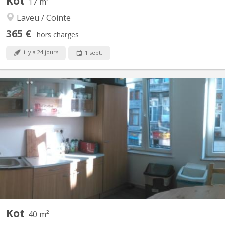
Kot
17 m²
Laveu / Cointe
365 €
hors charges
il y a 24 jours
1 sept.
KL 16021
!! À LOUER – disponible immédiatement !! KOT ÉTUDIANT HAUT
STANDING Une chambre encore disponible au rez-de-chausée
(l'autre chambre est occupée par 1 étudiant) Maison située sur la
rue Laurent de Koninck, 4000 Liège à : • 5 minutes de HEC Liège,
de l’école des infirmiers S2J, du Jardin...
Kot
40 m²