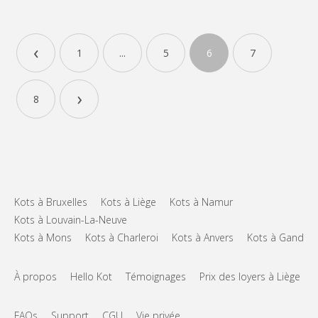
KL 9444
3 KOTS a louer à un étudiant ou étudiante. Maison de 4 kots
‹
1
...
5
6
7
entièrement rénovée en 2015. 3 chambres de libre : Chambre 1 :
340€/mois Chambre 2 : 370€/mois Chambre 3 : non disponible
Chambre 4 : 350€/mois (+ charges : +/- 90€ : eau, gaz, électricité,
›
internet, tv). Bail de 12...
8
Kots à Bruxelles
Kots à Liège
Kots à Namur
Kots à Louvain-La-Neuve
Kots à Mons
Kots à Charleroi
Kots à Anvers
Kots à Gand
À propos
Hello Kot
Témoignages
Prix des loyers à Liège
FAQs
Support
CGU
Vie privée