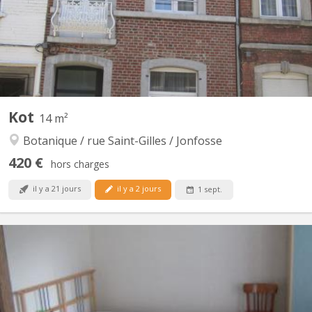
Un évier dans chaque chambre. superficie : 4m x 4m (+/- 16m²)
entièrement meublé, vinyl au sol prise...
Kot
14 m²
Botanique / rue Saint-Gilles / Jonfosse
420 €
hors charges
il y a 21 jours
il y a 2 jours
1 sept.
KL 16715
2 très belles chambres pour travailleurs et travailleuses
uniquement chômeurs et pensionnés acceptés également Rue
Grandgagnage : proche du centre, de la gare du Carrée, du tram
et des bus. domiciliation acceptée 1er étage : 2 chambres (14
m2) avec salle de bain commune pour 2 – loyer : 420 € +...