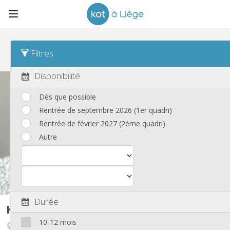
Tri
Date de publication Desc
Filtres
Kots
(191)
Disponibilité
Dès que possible
Rentrée de septembre 2026 (1er quadri)
Rentrée de février 2027 (2ème quadri)
Autre
Durée
Kot
70 m²
10-12 mois
Fragnée / Val Benoît