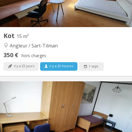
Kot
15 m²
Angleur / Sart-Tilman
350 €
hors charges
il y a 22 jours
il y a 20 heures
1 sept.
KL 15351
Chambre 15m2 dans maison partagée (4 kots au total) 2 SDB -
2WC - Cuisine équipée (Lave-Vaisselle - Four - Taques - Micro-
ondes - Frigos - Congélateur) Salon - Salle de Jeux - Salle à
manger - Machine à Laver + séchoir TV Proximus + Wifi (Fibre)
Terrasse + Jardin A 2 pas de Belle-île -...