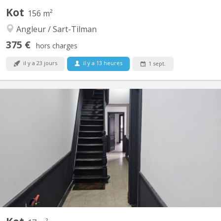
Kot
156 m²
Angleur / Sart-Tilman
375 €
hors charges
il y a 23 jours
il y a 13 heures
1 sept.
KL 13592
🚀ANGLEUR/SART-TILMAN (parfait pour Vété, ULiège,... ) Suite à
une annulation, UNE chambre dans une colocation (masculins,
étudiants ULiege) 4 chambres – maison récente AMEUBLEMENT
NEUF (non visible sur les photos) – 📅Libre dès à le 1er
septembre 📍Rue de Tilff, Angleur A proximité de...