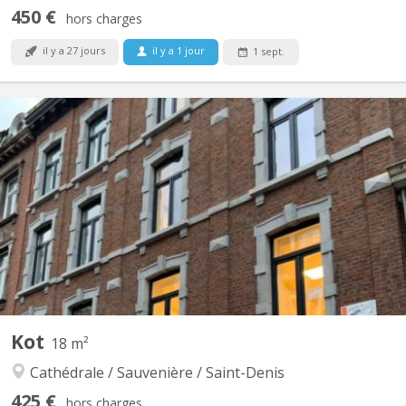
450 €
hors charges
il y a 27 jours
il y a 1 jour
1 sept.
KL 16437
Très grande chambre au 2ème étage, en parfait état, lumineuse,
Cuisine commune pour 3 et salle de bain pour 2. Kot n°6 sur
Kot
18 m²
Cathédrale / Sauvenière / Saint-Denis
425 €
hors charges