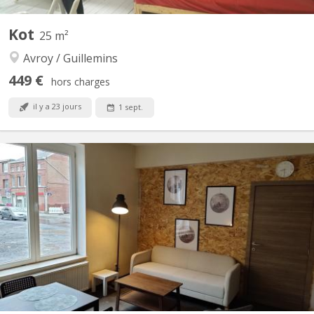
Kot
25 m²
Avroy / Guillemins
449 €
hors charges
il y a 23 jours
1 sept.
KL 14563
Bonjour, 1 kot à louer qui partage 1 salle de bain et 1 cuisine
avec 1 autre étudiant. A 8 min des Guillemins, 5 min du bld
d'avroy pour Tram, 3 min carrefour, commerces... Internet: fibre:
Cablé et wifi. Non fumeur. Etudiant obligatoire !! Pas de
Domiciliation.