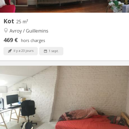
Kot
25 m²
Avroy / Guillemins
469 €
hors charges
il y a 23 jours
1 sept.
KL 10286
Bonjour, 2 kots à louer qui partagent 1 salle de bain et 1 cuisine
avec 1 autre étudiant. A 8 min de la gare des Guillemins, 5 min du
bld d'avroy pour bus et Tram ! 3 min carrefour, et autres
commerces... Internet: fibre: Cablé et wifi. Non fumeur. Etudiant
obligatoire !! Pas de domiciliation....