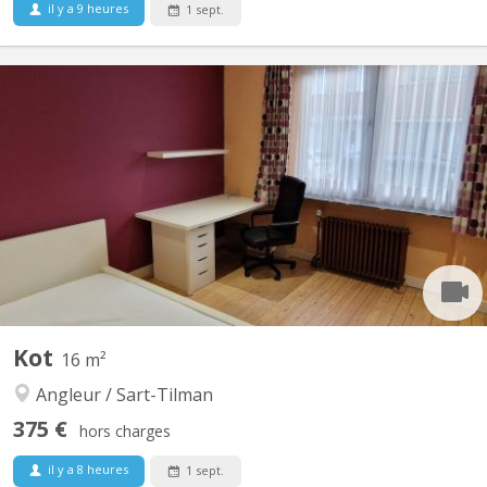
il y a 9 heures
1 sept.
KL 12783
Bonjour étudiant(e) Notre maison de maître charmant a été
récemment entièrement rénové en 2021 (nouvelles salles de
bains, nouvelles cuisines, double vitrage, électricité remis à neuf,
tout a été peint, ... ) et est donc prêt à vous recevoir. Situé à
place du 20 Août, en face de l'Université...
Kot
16 m²
Angleur / Sart-Tilman
375 €
hors charges
il y a 8 heures
1 sept.