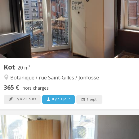
possible 1 grande cuisine commune pour 6 kots Par étage: 2 kots
qui partagent une salle de bain et un w-c. UNIQUEMENT FILLE
Un évier dans chaque chambre. superficie : 4m x 4m (+/- 16m²)
entièrement meublé, vinyl au...
Kot
20 m²
Botanique / rue Saint-Gilles / Jonfosse
365 €
hors charges
il y a 20 jours
il y a 1 jour
1 sept.
KL 15364
4 chambres de libres avec permis de location !!! ===>domiciliation
possible UNIQUEMENT FILLE 1 grande cuisine commune pour 6