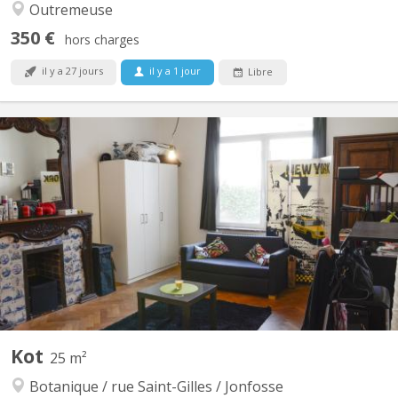
Outremeuse
350 €
hors charges
il y a 27 jours
il y a 1 jour
Libre
KL 6975
Superbe kot entièrement remis à neuf. Double vitrages, isolation
complète du bâtiment. Logement à proximité du centre ville, des
hautes écoles ainsi que l’ulg. Très agréable à vivre et proche de
tous commerces. La maison se compose de 3 étages et d’un rez
de chaussée commercial. Un kot au...
Kot
25 m²
Botanique / rue Saint-Gilles / Jonfosse