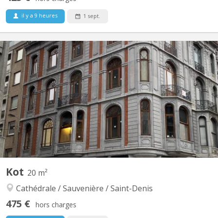
il y a 9 heures
1 sept.
KL 11069
Kots disponible dans une maison de maître à 150 mètres de 'la
Grand Poste' et 250 mètres de 'place du 20 Août'. L'entièreté du
bâtiment a été rénové en 2019, espaces claires et volumineux
avec hauts plafonds. Superbe cuisine en inox dans une vaste
espace commune sur > 80 m2. Les salles de bain...
Kot
20 m²
Cathédrale / Sauvenière / Saint-Denis
475 €
hors charges