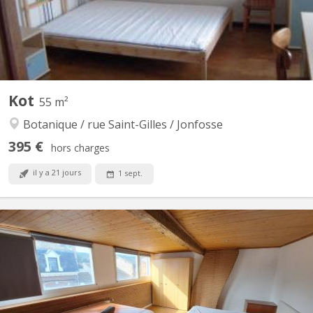
Kot
55 m²
Botanique / rue Saint-Gilles / Jonfosse
395 €
hors charges
il y a 21 jours
1 sept.
KL 10349
petit appart 2 chambres à 455 € par mois par personne tout
compris et sans surprise, idéal pour 2 étudiants souhaitant
étudier ensemble dans un cadre relax; équipé d'un séjour/cuisine
avec meuble cuisine (plan travail + taques électriques, four,
micro-ondes, 1 frigo et 1 surgélateur, évier,...