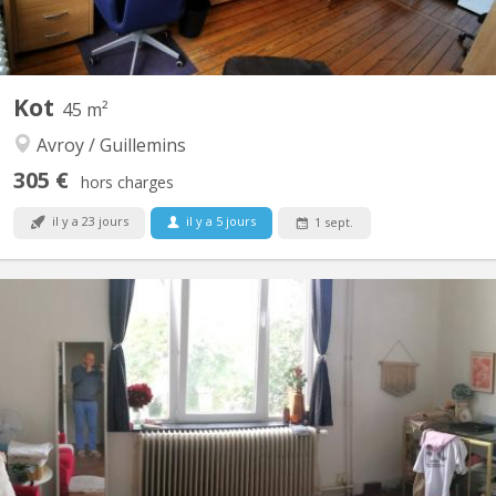
Kot
45 m²
Avroy / Guillemins
305 €
hors charges
il y a 23 jours
il y a 5 jours
1 sept.
KL 2398
2 Kots individuels pour étudiantes, dans un immeuble habité par
le propriétaire (architecte). Chambres meublées, lumineuses (12
et 14 m2), internet inclus. Douche WC et cuisine/sam communes
avec l’occupante du 2ème kot, accès possible au jardin. Le loyer
mensuel (charges comprises) est...