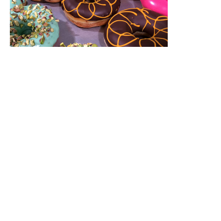
Livre aux trésors
Apprendre à aimer lire
Le magasin se présente comme un grand étalage de livre ou
l'on peut piocher. Sur le net, il propose un blog rempli
d'analyses approfondies.
livreauxtresors.be