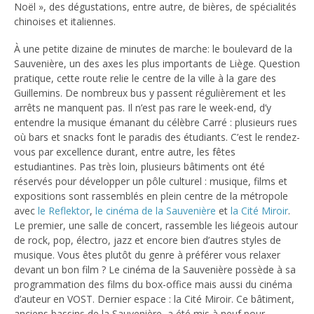
Noël », des dégustations, entre autre, de bières, de spécialités
chinoises et italiennes.
À une petite dizaine de minutes de marche: le boulevard de la
Sauvenière, un des axes les plus importants de Liège. Question
pratique, cette route relie le centre de la ville à la gare des
Guillemins. De nombreux bus y passent régulièrement et les
arrêts ne manquent pas. Il n’est pas rare le week-end, d’y
entendre la musique émanant du célèbre Carré : plusieurs rues
où bars et snacks font le paradis des étudiants. C’est le rendez-
vous par excellence durant, entre autre, les fêtes
estudiantines. Pas très loin, plusieurs bâtiments ont été
réservés pour développer un pôle culturel : musique, films et
expositions sont rassemblés en plein centre de la métropole
avec
le Reflektor
,
le cinéma de la Sauvenière
et
la Cité Miroir
.
Le premier, une salle de concert, rassemble les liégeois autour
de rock, pop, électro, jazz et encore bien d’autres styles de
musique. Vous êtes plutôt du genre à préférer vous relaxer
devant un bon film ? Le cinéma de la Sauvenière possède à sa
programmation des films du box-office mais aussi du cinéma
d’auteur en VOST. Dernier espace : la Cité Miroir. Ce bâtiment,
anciens bassins de la Sauvenière, a été mis à neuf pour