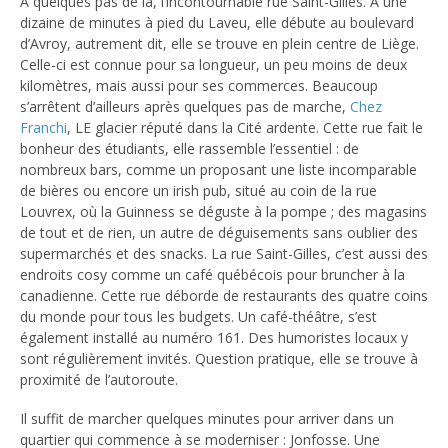
À quelques pas de là, l’incontournable rue Saint-Gilles. À une
dizaine de minutes à pied du Laveu, elle débute au boulevard
d’Avroy, autrement dit, elle se trouve en plein centre de Liège.
Celle-ci est connue pour sa longueur, un peu moins de deux
kilomètres, mais aussi pour ses commerces. Beaucoup
s’arrêtent d’ailleurs après quelques pas de marche,
Chez
Franchi
, LE glacier réputé dans la Cité ardente. Cette rue fait le
bonheur des étudiants, elle rassemble l’essentiel : de
nombreux bars, comme un proposant une liste incomparable
de bières ou encore un irish pub, situé au coin de la rue
Louvrex, où la Guinness se déguste à la pompe ; des magasins
de tout et de rien, un autre de déguisements sans oublier des
supermarchés et des snacks. La rue Saint-Gilles, c’est aussi des
endroits cosy comme un café québécois pour bruncher à la
canadienne. Cette rue déborde de restaurants des quatre coins
du monde pour tous les budgets. Un café-théâtre, s’est
également installé au numéro 161. Des humoristes locaux y
sont régulièrement invités. Question pratique, elle se trouve à
proximité de l’autoroute.
Il suffit de marcher quelques minutes pour arriver dans un
quartier qui commence à se moderniser : Jonfosse. Une