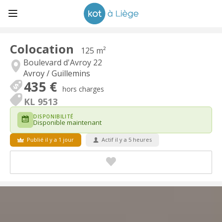
Colocation
125 m²
Boulevard d'Avroy 22
Avroy / Guillemins
435 €
hors charges
KL 9513
DISPONIBILITÉ
Disponible maintenant
Publié il y a 1 jour
Actif il y a 5 heures