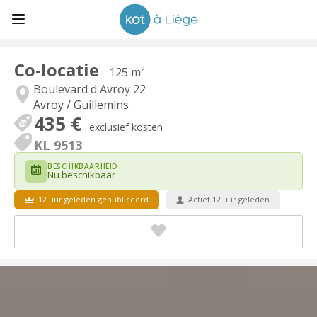
Co-locatie
125 m²
Boulevard d'Avroy 22
Avroy / Guillemins
435 €
exclusief kosten
KL 9513
BESCHIKBAARHEID
Nu beschikbaar
12 uur geleden gepubliceerd
Actief 12 uur geleden