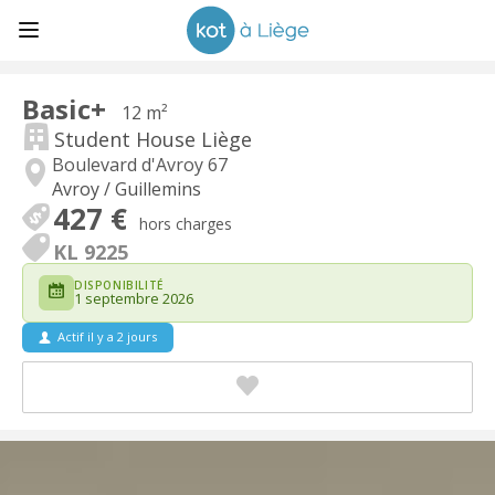
Basic+
12 m²
Student House Liège
Boulevard d'Avroy 67
Avroy / Guillemins
427 €
hors charges
KL 9225
DISPONIBILITÉ
1 septembre 2026
Actif il y a 2 jours