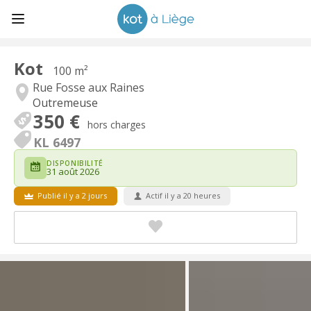
Kot
100 m²
Rue Fosse aux Raines
Outremeuse
350 €
hors charges
KL 6497
DISPONIBILITÉ
31 août 2026
Publié il y a 2 jours
Actif il y a 20 heures