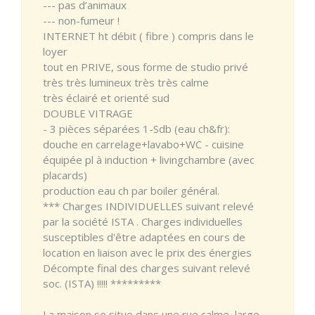
--- pas d’animaux
--- non-fumeur !
INTERNET ht débit ( fibre ) compris dans le
loyer
tout en PRIVE, sous forme de studio privé
très très lumineux très très calme
très éclairé et orienté sud
DOUBLE VITRAGE
- 3 pièces séparées 1-Sdb (eau ch&fr):
douche en carrelage+lavabo+WC - cuisine
équipée pl à induction + livingchambre (avec
placards)
production eau ch par boiler général.
*** Charges INDIVIDUELLES suivant relevé
par la société ISTA . Charges individuelles
susceptibles d'être adaptées en cours de
location en liaison avec le prix des énergies
Décompte final des charges suivant relevé
soc. (ISTA) !!!!! *********
La maison se situe dans une rue calme, large