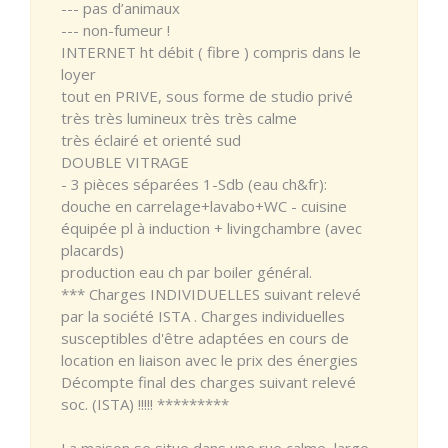
--- pas d’animaux
--- non-fumeur !
INTERNET ht débit ( fibre ) compris dans le
loyer
tout en PRIVE, sous forme de studio privé
très très lumineux très très calme
très éclairé et orienté sud
DOUBLE VITRAGE
- 3 pièces séparées 1-Sdb (eau ch&fr):
douche en carrelage+lavabo+WC - cuisine
équipée pl à induction + livingchambre (avec
placards)
production eau ch par boiler général.
*** Charges INDIVIDUELLES suivant relevé
par la société ISTA . Charges individuelles
susceptibles d'être adaptées en cours de
location en liaison avec le prix des énergies
Décompte final des charges suivant relevé
soc. (ISTA) !!!!! *********
La maison se situe dans une rue calme, large