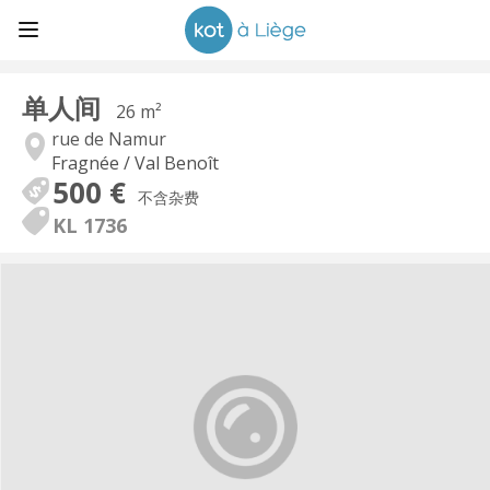
单人间
26 m²
rue de Namur
Fragnée / Val Benoît
500 €
不含杂费
KL 1736