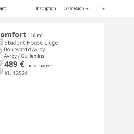
Inscription
Connexion
Fr
ant
Comfort
18 m²
Student House Liège
Boulevard d'Avroy
Avroy / Guillemins
489 €
hors charges
KL 12524