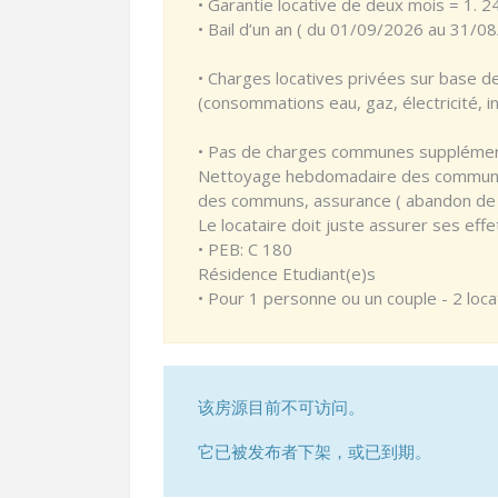
• Garantie locative de deux mois = 1. 
• Bail d’un an ( du 01/09/2026 au 31/0
• Charges locatives privées sur base d
(consommations eau, gaz, électricité, in
• Pas de charges communes supplémenta
Nettoyage hebdomadaire des communs, c
des communs, assurance ( abandon de re
Le locataire doit juste assurer ses eff
• PEB: C 180
Résidence Etudiant(e)s
• Pour 1 personne ou un couple - 2 lo
该房源目前不可访问。
它已被发布者下架，或已到期。