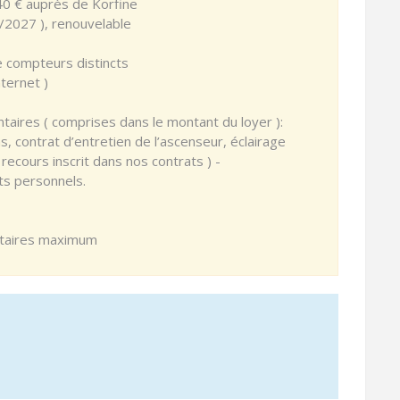
240 € auprès de Korfine
8/2027 ), renouvelable
e compteurs distincts
ternet )
ires ( comprises dans le montant du loyer ):
ontrat d’entretien de l’ascenseur, éclairage
cours inscrit dans nos contrats ) -
ets personnels.
cataires maximum