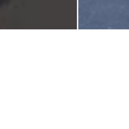
别墅 200 m² Reynier
共享租房
>
Plus de photos sur
Collocation hyper centre liege (4ch), sera disponible au
01/09/2026
Maison spacieuse et remise à neuf 4 CH et 2 sdb pour
jeunes travailleurs ou étudiants