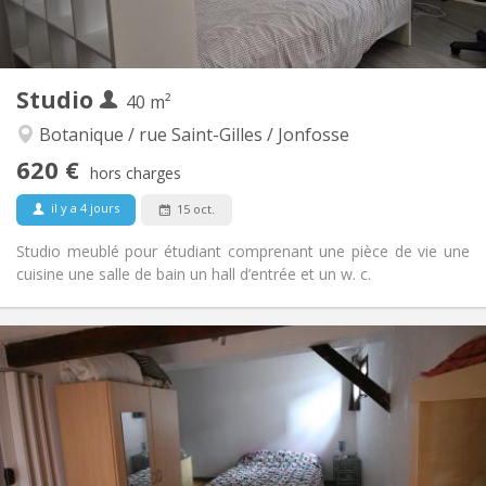
Privée (pièce distincte)
Cuisine:
2
39 m
Superficie:
3
Pièces privées:
Autre
Studio
40 m²
Studieuse
Atmosphère:
Non
Accès PMR:
Botanique / rue Saint-Gilles / Jonfosse
Non-fumeur
Fumeur:
620 €
hors charges
Non
Animaux de compagnie:
il y a 4 jours
15 oct.
Studio meublé pour étudiant comprenant une pièce de vie une
cuisine une salle de bain un hall d’entrée et un w. c.
Infos Pratiques
620 €
Loyer:
80 €
Charges:
10 mois
Durée:
Acceptée
Domiciliation:
Aménagement