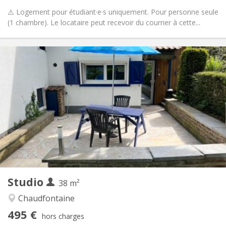
⚠️ Logement pour étudiant·e·s uniquement. Pour personne seule
(1 chambre). Le locataire peut recevoir du courrier à cette...
Infos Pratiques
495 €
Loyer:
110 €
Charges:
12 mois
Durée:
Non
Domiciliation:
Aménagement
Privée
Salle de bain:
Dans la chambre
Cuisine:
2
22 m
Superficie:
2
Pièces privées:
Autre
Studio
38 m²
Calme, studieuse
Atmosphère:
Non
Accès PMR:
Chaudfontaine
Non-fumeur
Fumeur:
495 €
hors charges
Non
Animaux de compagnie: