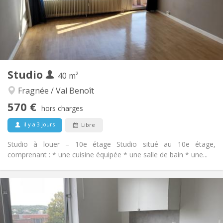
Aménagement
Privée
Salle de bain:
Privée (pièce distincte)
Cuisine:
2
31 m
Superficie:
2
Pièces privées:
Autre
Studio
40 m²
Studieuse, chaleureuse, calme
Atmosphère:
Non
Accès PMR:
Fragnée / Val Benoît
Non-fumeur
Fumeur:
570 €
hors charges
Non
Animaux de compagnie:
il y a 3 jours
Libre
Studio à louer – 10e étage Studio situé au 10e étage,
comprenant : * une cuisine équipée * une salle de bain * une...
Infos Pratiques
570 €
Loyer:
125 €
Charges:
12 mois
Durée: