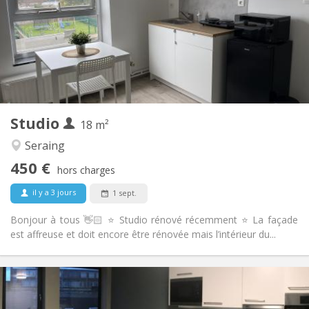
Acceptée
Domiciliation:
Aménagement
Privée
Salle de bain:
Privée (pièce distincte)
Cuisine:
2
40 m
Superficie:
3
Pièces privées:
Autre
Studio
18 m²
Studieuse, calme, chaleureuse
Atmosphère:
Oui
Accès PMR:
Seraing
Non-fumeur
Fumeur:
450 €
hors charges
Acceptés
Animaux de compagnie:
il y a 3 jours
1 sept.
Bonjour à tous 👋🏻 ⭐️ Studio rénové récemment ⭐️ La façade
est affreuse et doit encore être rénovée mais l’intérieur du...
Infos Pratiques
450 €
Loyer:
95 €
Charges: