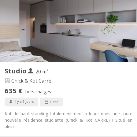
100 €
Charges:
12 mois
Durée:
Non
Domiciliation:
Aménagement
Privée
Salle de bain:
Privée (pièce distincte)
Cuisine:
2
23 m
Superficie:
3
Pièces privées:
Autre
Studio
20 m²
Studieuse
Atmosphère:
Non
Accès PMR:
Chick & Kot Carré
Non-fumeur
Fumeur:
635 €
hors charges
Non
Animaux de compagnie:
il y a 9 jours
Libre
Kot de haut standing totalement neuf à louer dans une toute
nouvelle résidence étudiante (Chick & Kot CARRE) ! Situé en
plein...