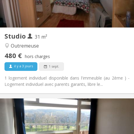
Privée
Salle de bain:
Privée (pièce distincte)
Cuisine:
2
40 m
Superficie:
3
Pièces privées:
Autre
Studio
31 m²
Calme
Atmosphère:
Non
Accès PMR:
Outremeuse
Non-fumeur
Fumeur:
480 €
hors charges
Non
Animaux de compagnie:
il y a 3 jours
1 sept.
1 logement individuel disponible dans l'immeuble (au 2ème ) -
Logement individuel avec parents garants, libre le...
Infos Pratiques
480 €
Loyer:
20 €
Charges:
12 mois
Durée:
Sous conditions
Domiciliation: