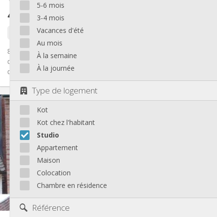
5-6 mois
410 €
hors charges
3-4 mois
Vacances d'été
il y a 22 jours
1 sept.
Au mois
8 Studios remis à neuf à louer pour ETUDIANT. Composition
À la semaine
d'un studio : 1 séjour avec cuisine équipée / 1 chambre / 1 salle
À la journée
de...
Type de logement
Infos Pratiques
Kot
410 €
Loyer:
0 €
Charges:
Kot chez l'habitant
12 mois
Durée:
Studio
Non
Domiciliation:
Appartement
Aménagement
Maison
Privée
Salle de bain:
Colocation
Privée (pièce distincte)
Cuisine:
Chambre en résidence
2
35 m
Superficie:
3
Pièces privées:
Référence