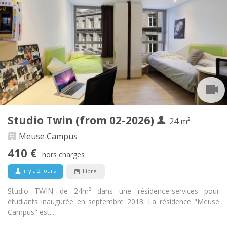
560 €
Loyer:
150 €
Charges:
12 mois
Durée:
Sous conditions
Domiciliation:
Aménagement
Privée
Salle de bain:
Privée (pièce distincte)
Cuisine:
2
32 m
Superficie:
3
Pièces privées:
Autre
Studio Twin (from 02-2026)
24 m²
Studieuse
Atmosphère:
Non
Accès PMR:
Meuse Campus
Non-fumeur
Fumeur:
410 €
hors charges
Non
Animaux de compagnie:
il y a 2 jours
Libre
Studio TWIN de 24m² dans une résidence-services pour
étudiants inaugurée en septembre 2013. La résidence "Meuse
Campus" est...