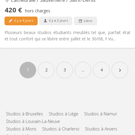
Cathédrale / Sauvenière / Saint-Denis
Non-fumeur
Fumeur:
420 €
hors charges
Non
Animaux de compagnie:
il y a 4 jours
il y a 2 jours
Libre
Plusieurs beaux studios étudiants meublés tel que, parfait état
et tout confort qui se libère entre juillet et le 30/08, !! Vu...
Infos Pratiques
420 €
Loyer:
›
145 €
Charges:
1
2
3
...
4
12 mois
Durée:
Non
Domiciliation:
Aménagement
Privée
Salle de bain:
Privée (pièce distincte)
Cuisine:
2
17 m
Superficie:
Studios à Bruxelles
Studios à Liège
Studios à Namur
3
Pièces privées:
Studios à Louvain-La-Neuve
Studios à Mons
Studios à Charleroi
Studios à Anvers
Autre