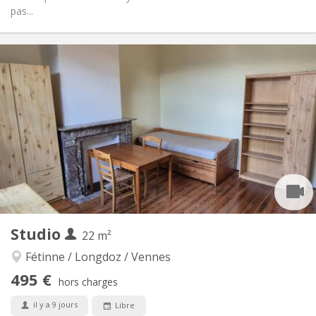
pas...
Infos Pratiques
350 €
Loyer:
90 €
Charges:
12 mois
Durée:
Non
Domiciliation:
Aménagement
Privée
Salle de bain:
Privée (pièce distincte)
Cuisine:
2
26 m
Superficie:
3
Pièces privées:
Autre
Studio
22 m²
Calme
Atmosphère:
Non
Accès PMR:
Fétinne / Longdoz / Vennes
Non-fumeur
Fumeur:
495 €
hors charges
Non
Animaux de compagnie:
il y a 9 jours
Libre