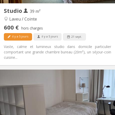
Autre
Studio
39 m²
Studieuse, chaleureuse, calme
Atmosphère:
Non
Accès PMR:
Laveu / Cointe
Non-fumeur
Fumeur:
600 €
hors charges
Non
Animaux de compagnie:
il y a 5 jours
il y a 5 jours
21 sept.
Vaste, calme et lumineux studio dans domicile particulier
comportant une grande chambre bureau (20m²), un séjour-coin
cuisine...
Infos Pratiques
600 €
Loyer:
100 €
Charges:
11 mois
Durée:
Non
Domiciliation:
Aménagement
Privée
Salle de bain: