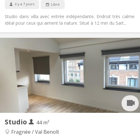
il y a 7 jours
Libre
Studio dans villa avec entrée indépendante. Endroit très calme.
Idéal pour ceux qui aiment la nature. Situé à 12 min du Sart...
Infos Pratiques
495 €
Loyer:
1 €
Charges:
3-4 mois
Durée:
Non
Domiciliation:
Aménagement
Privée
Salle de bain:
Privée (pièce distincte)
Cuisine:
2
38 m
Superficie:
6
Pièces privées:
Autre
Studio
44 m²
Studieuse, calme, chaleureuse
Atmosphère:
Non
Accès PMR:
Fragnée / Val Benoît
Non-fumeur
Fumeur: