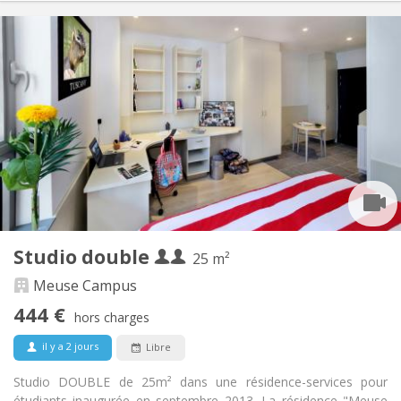
Infos Pratiques
410 €
Loyer:
289 €
Charges:
12 mois, 11 mois, 10 mois, 5-6 mois
Durée:
Sous conditions
Domiciliation:
Aménagement
Privée
Salle de bain:
Dans la chambre
Cuisine:
2
24 m
Superficie:
2
Pièces privées:
Autre
Studio double
25 m²
Studieuse, chaleureuse
Atmosphère:
Oui
Accès PMR:
Meuse Campus
Non-fumeur
Fumeur:
444 €
hors charges
Non
Animaux de compagnie:
il y a 2 jours
Libre
Studio DOUBLE de 25m² dans une résidence-services pour
étudiants inaugurée en septembre 2013. La résidence "Meuse