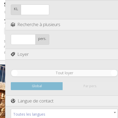
Autre
Studio
62 m²
Chaleureuse, studieuse, calme
Atmosphère:
KL
Non
Accès PMR:
Boncelles
Non-fumeur
Fumeur:
750 €
hors charges
Non
Animaux de compagnie:
Recherche à plusieurs
il y a 22 jours
Libre
pers.
studio avec garage d'une superficie totale de 62 m² entièrement
meublé composé d'un coin chambre, salon et cuisine équipée
avec...
Loyer
Infos Pratiques
Tout loyer
750 €
Loyer:
130 €
Charges:
12 mois
Durée:
Global
Par pers.
Non
Domiciliation:
Aménagement
Langue de contact
Privée
Salle de bain:
Dans la chambre
Cuisine:
Toutes les langues
2
62 m
Superficie: