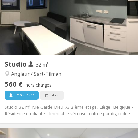
12 mois
Durée:
Non
Domiciliation:
Aménagement
Privée
Salle de bain:
Dans la chambre
Cuisine:
2
18 m
Superficie:
1
Pièces privées:
Autre
Studio
32 m²
Chaleureuse, calme, studieuse
Atmosphère:
Non
Accès PMR:
Angleur / Sart-Tilman
Non-fumeur
Fumeur:
560 €
hors charges
Non
Animaux de compagnie:
il y a 2 jours
Libre
Studio 32 m² rue Garde-Dieu 73 2-ème étage, Liège, Belgique •
Résidence étudiante • Immeuble sécurisé, entrée par digicode •...
Infos Pratiques