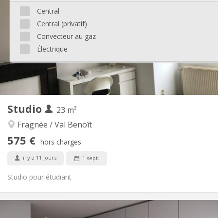
150 €
Charges:
Central
12 mois, 11 mois, 10 mois, 5-6 mois, 3-4 mois, au
Durée:
Central (privatif)
mois, à la semaine
Non
Domiciliation:
Convecteur au gaz
Électrique
Aménagement
Privée
Salle de bain:
Privée (pièce distincte)
Cuisine:
2
29 m
Superficie:
1
Pièces privées:
Studio
23 m²
Autre
Chaleureuse, studieuse, calme
Atmosphère:
Fragnée / Val Benoît
Non
Accès PMR:
575 €
hors charges
Non-fumeur
Fumeur:
Non
Animaux de compagnie:
il y a 11 jours
1 sept.
Studio pour étudiant
Infos Pratiques
575 €
Loyer: