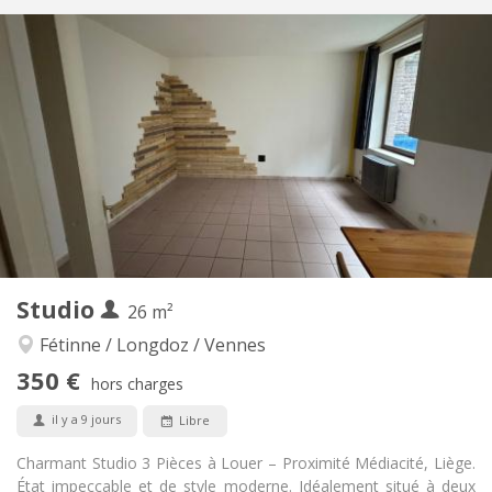
Infos Pratiques
635 €
Loyer:
125 €
Charges:
12 mois
Durée:
Acceptée
Domiciliation:
Aménagement
Privée
Salle de bain:
Dans la chambre
Cuisine:
2
20 m
Superficie:
2
Pièces privées:
Autre
Studio
26 m²
Studieuse, communautaire, calme,
Atmosphère:
chaleureuse
Fétinne / Longdoz / Vennes
Non
Accès PMR:
350 €
hors charges
Non-fumeur
Fumeur:
Non
Animaux de compagnie:
il y a 9 jours
Libre
Charmant Studio 3 Pièces à Louer – Proximité Médiacité, Liège.
État impeccable et de style moderne. Idéalement situé à deux