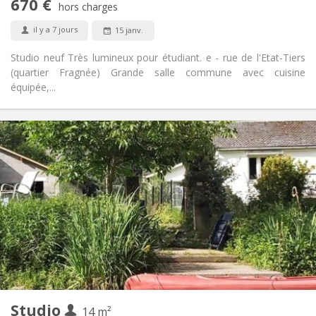
670 €
hors charges
Non
Animaux de compagnie:
il y a 7 jours
15 janv.
Studio neuf Très lumineux pour étudiant. e - rue de l'Etat-Tiers
(quartier Fragnée) Grande salle commune avec cuisine
équipée,...
Infos Pratiques
670 €
Loyer:
80 €
Charges:
12 mois, 5-6 mois
Durée:
Non
Domiciliation:
Aménagement
Commune
Salle de bain:
Dans la chambre
Cuisine:
2
44 m
Superficie:
1
Pièces privées:
Autre
Studio
14 m²