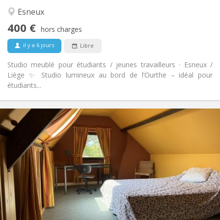
Communautaire, studieuse, calme,
Atmosphère:
chaleureuse
Esneux
Non
Accès PMR:
400 €
hors charges
Non-fumeur
Fumeur:
Non
Animaux de compagnie:
il y a 6 jours
Libre
Studio meublé pour étudiants / jeunes travailleurs · Esneux /
Liège ✨ Studio lumineux au bord de l’Ourthe – idéal pour
étudiants...
Infos Pratiques
400 €
Loyer:
100 €
Charges:
10 mois
Durée:
Non
Domiciliation:
Aménagement
Privée
Salle de bain:
Dans la chambre
Cuisine:
2
14 m
Superficie:
1
Pièces privées: