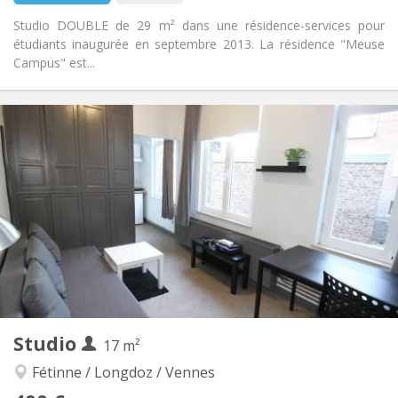
Studio DOUBLE de 29 m² dans une résidence-services pour
étudiants inaugurée en septembre 2013. La résidence "Meuse
Campus" est...
Infos Pratiques
445 € (223 €/pers.)
Loyer:
325 € (163 €/pers.)
Charges:
12 mois, 11 mois, 10 mois, 5-6 mois
Durée:
Sous conditions
Domiciliation:
Aménagement
Privée
Salle de bain:
Dans la chambre
Cuisine:
2
29 m
Superficie:
2
Pièces privées:
Autre
Studio
17 m²
Chaleureuse
Atmosphère:
Oui
Accès PMR:
Fétinne / Longdoz / Vennes
Non-fumeur
Fumeur: