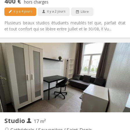
400 €
hors charges
Non
Animaux de compagnie:
il y a 4 jours
il y a 2 jours
Libre
Plusieurs beaux studios étudiants meublés tel que, parfait état
et tout confort qui se libère entre juillet et le 30/08, !! Vu...
Infos Pratiques
400 €
Loyer:
145 €
Charges:
12 mois
Durée:
Non
Domiciliation:
Aménagement
Privée
Salle de bain:
Dans la chambre
Cuisine:
2
17 m
Superficie:
2
Pièces privées:
Autre
Studio
17 m²
Studieuse, calme, chaleureuse
Atmosphère:
Non
Accès PMR: