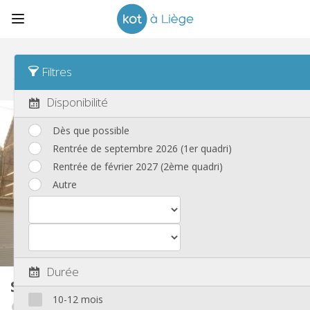
Tri
Dernière activité Asc
Filtres
Studios
(82)
Disponibilité
Dès que possible
Rentrée de septembre 2026 (1er quadri)
Rentrée de février 2027 (2ème quadri)
Autre
Durée
Studio
35 m²
10-12 mois
Seraing