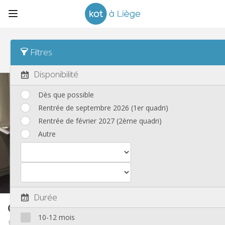
Tri
Loyer Asc
Filtres
Toutes les annonces
(447)
Disponibilité
Dès que possible
Rentrée de septembre 2026 (1er quadri)
Rentrée de février 2027 (2ème quadri)
Autre
Durée
Colocation
100 m²
10-12 mois
Angleur / Sart-Tilman