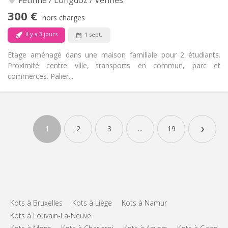
Non
Accès PMR:
300 €
hors charges
Non-fumeur
Fumeur:
Non
Animaux de compagnie:
il y a 3 jours
1 sept.
Etage aménagé dans une maison familiale pour 2 étudiants.
Proximité centre ville, transports en commun, parc et
commerces. Palier...
Infos Pratiques
300 €
Loyer:
›
100 €
Charges:
1
2
3
...
19
12 mois
Durée:
Sous conditions
Domiciliation:
Aménagement
Commune
Salle de bain:
Commune
Cuisine:
2
18 m
Superficie:
Kots à Bruxelles
Kots à Liège
Kots à Namur
2
Pièces privées:
Kots à Louvain-La-Neuve