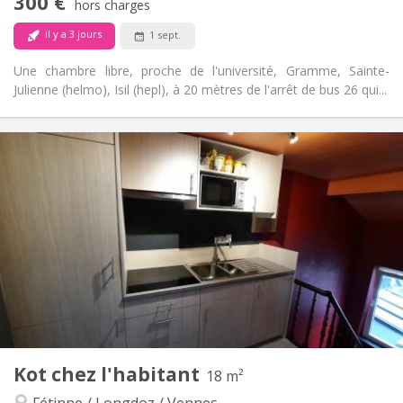
300 €
hors charges
Non
Animaux de compagnie:
il y a 3 jours
1 sept.
Une chambre libre, proche de l'université, Gramme, Sainte-
Julienne (helmo), Isil (hepl), à 20 mètres de l'arrêt de bus 26 qui...
Infos Pratiques
300 €
Loyer:
90 €
Charges:
12 mois
Durée:
Non
Domiciliation:
Aménagement
Commune
Salle de bain:
Commune
Cuisine:
2
16 m
Superficie:
1
Pièces privées:
Autre
Kot chez l'habitant
18 m²
Chaleureuse, communautaire, calme,
Atmosphère:
Fétinne / Longdoz / Vennes
studieuse