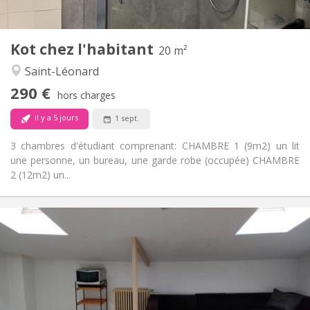
1
Pièces privées:
Autre
Kot chez l'habitant
20 m²
Communautaire, calme, studieuse,
Atmosphère:
Saint-Léonard
chaleureuse
Non
Accès PMR:
290 €
hors charges
Non-fumeur
Fumeur:
Acceptés
Animaux de compagnie:
il y a 5 jours
1 sept.
3 chambres d'étudiant comprenant: CHAMBRE 1 (9m2) un lit
une personne, un bureau, une garde robe (occupée) CHAMBRE
2 (12m2) un...
Infos Pratiques
290 €
Loyer:
120 €
Charges:
10 mois
Durée:
Non
Domiciliation:
Aménagement