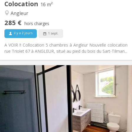
Colocation
16 m²
Calme, chaleureuse
Atmosphère:
Angleur
Non
Accès PMR:
Non-fumeur
Fumeur:
285 €
hors charges
Non
Animaux de compagnie:
il y a 2 jours
1 sept.
A VOIR !! Collocation 5 chambres à Angleur Nouvelle colocation
rue Triolet 67 à ANGLEUR, situé au pied du bois du Sart-Tilman...
Infos Pratiques
285 €
Loyer:
150 €
Charges:
12 mois
Durée:
Non
Domiciliation:
Aménagement
Privée
Salle de bain:
Commune
Cuisine:
2
16 m
Superficie:
3
Pièces privées: