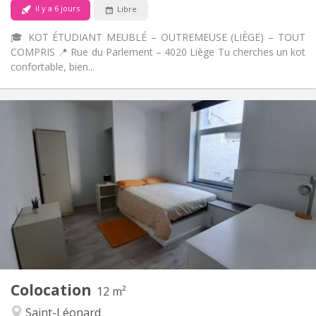
Non
Animaux de compagnie:
il y a 6 jours
Libre
🎓 KOT ÉTUDIANT MEUBLÉ – OUTREMEUSE (LIÈGE) – TOUT
COMPRIS 📍 Rue du Parlement – 4020 Liège Tu cherches un kot
confortable, bien...
Infos Pratiques
280 €
Loyer:
90 €
Charges:
12 mois
Durée:
Non
Domiciliation:
Aménagement
Commune
Salle de bain:
Commune
Cuisine:
2
12 m
Superficie:
1
Pièces privées:
Autre
Colocation
12 m²
Calme
Atmosphère:
Saint-Léonard
Non
Accès PMR: