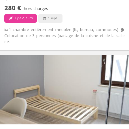
Non-fumeur
Fumeur:
280 €
hors charges
Non
Animaux de compagnie:
il y a 2 jours
1 sept.
🛌1 chambre entièrement meublée (lit, bureau, commodes) 🏠
Colocation de 3 personnes (partage de la cuisine et de la salle
de...
Infos Pratiques
280 €
Loyer:
70 €
Charges:
12 mois
Durée:
Acceptée
Domiciliation:
Aménagement
Commune
Salle de bain:
Commune
Cuisine:
2
12 m
Superficie:
1
Pièces privées:
Autre