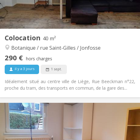
Commune
Salle de bain:
Commune
Cuisine:
2
20 m
Superficie:
1
Pièces privées:
Autre
Colocation
40 m²
Studieuse, calme
Atmosphère:
Botanique / rue Saint-Gilles / Jonfosse
Non
Accès PMR:
Non-fumeur
Fumeur:
290 €
hors charges
Non
Animaux de compagnie:
il y a 3 jours
1 sept.
Idéalement situé au centre ville de Liège, Rue Beeckman n°22,
proche du tram, des transports en commun, de la gare des...
Infos Pratiques
290 €
Loyer:
90 €
Charges:
12 mois
Durée:
Acceptée
Domiciliation: