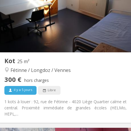
12 mois
Durée:
Non
Domiciliation:
Aménagement
Commune
Salle de bain:
Commune
Cuisine:
2
30 m
Superficie:
1
Pièces privées:
Autre
Kot
25 m²
Studieuse, calme
Atmosphère:
Fétinne / Longdoz / Vennes
Non
Accès PMR:
Non-fumeur
Fumeur:
300 €
hors charges
Non
Animaux de compagnie:
il y a 5 jours
Libre
1 kots à louer : 92, rue de Fétinne - 4020 Liège Quartier calme et
central. Proximité immédiate de grandes écoles (HELMo,
HEPL,...
Infos Pratiques