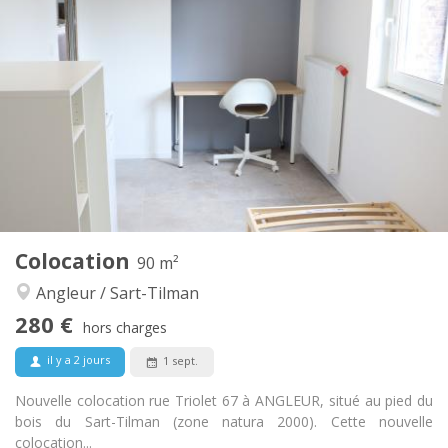
Infos Pratiques
280 €
Loyer:
90 €
Charges:
12 mois
Durée:
Non
Domiciliation:
Aménagement
Commune
Salle de bain:
Commune
Cuisine:
2
16 m
Superficie:
1
Pièces privées:
Autre
Colocation
90 m²
Calme, studieuse, chaleureuse,
Atmosphère:
Angleur / Sart-Tilman
communautaire
Non
Accès PMR:
280 €
hors charges
Non-fumeur
Fumeur:
Non
Animaux de compagnie:
il y a 2 jours
1 sept.
Nouvelle colocation rue Triolet 67 à ANGLEUR, situé au pied du
bois du Sart-Tilman (zone natura 2000). Cette nouvelle
colocation...