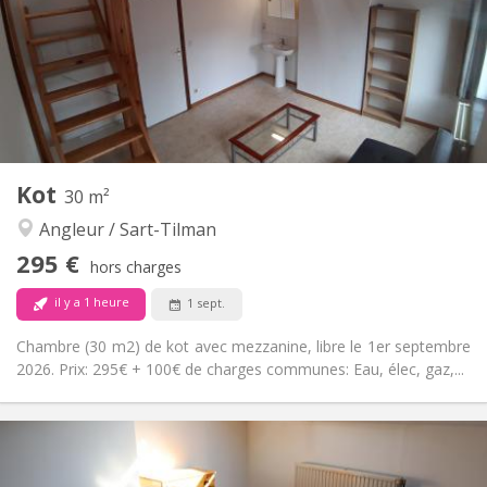
Non
Domiciliation:
Aménagement
Privée
Salle de bain:
Commune
Cuisine:
2
90 m
Superficie:
1
Pièces privées:
Autre
Kot
30 m²
Calme, chaleureuse
Atmosphère:
Angleur / Sart-Tilman
Non
Accès PMR:
Fumeur ok
Fumeur:
295 €
hors charges
Acceptés
Animaux de compagnie:
il y a 1 heure
1 sept.
Chambre (30 m2) de kot avec mezzanine, libre le 1er septembre
2026. Prix: 295€ + 100€ de charges communes: Eau, élec, gaz,...
Infos Pratiques
295 €
Loyer:
100 €
Charges: