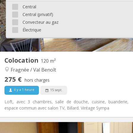
12 mois
Durée:
Central
Non
Domiciliation:
Central (privatif)
Aménagement
Convecteur au gaz
Commune
Salle de bain:
Électrique
Commune
Cuisine:
2
12 m
Superficie:
1
Pièces privées:
Autre
Colocation
120 m²
Calme
Atmosphère:
Fragnée / Val Benoît
Non
Accès PMR:
Non-fumeur
Fumeur:
275 €
hors charges
Non
Animaux de compagnie:
il y a 1 heure
15 sept.
Loft, avec 3 chambres, salle de douche, cuisine, buanderie,
espace commun avec salon TV, Billard. Vintage Sympa
Infos Pratiques
275 €
Loyer: