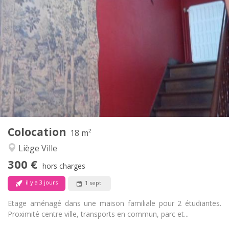
300 €
Loyer:
75 €
Charges:
12 mois
Durée:
Non
Domiciliation:
Aménagement
Commune
Salle de bain:
Commune
Cuisine:
2
25 m
Superficie:
1
Pièces privées:
Autre
Colocation
18 m²
Studieuse, calme
Atmosphère:
Liège Ville
Non
Accès PMR:
Non-fumeur
Fumeur:
300 €
hors charges
Non
Animaux de compagnie:
il y a 3 jours
1 sept.
Etage aménagé dans une maison familiale pour 2 étudiantes.
Proximité centre ville, transports en commun, parc et...