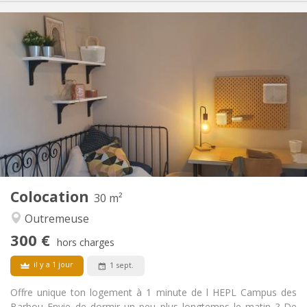
Infos Pratiques
300 €
Loyer:
100 €
Charges:
12 mois
Durée:
Sous conditions
Domiciliation:
Aménagement
Commune
Salle de bain:
Commune
Cuisine:
2
18 m
Superficie:
2
Pièces privées:
Autre
Colocation
30 m²
Chaleureuse, studieuse, calme
Atmosphère:
Outremeuse
Non
Accès PMR:
Non-fumeur
Fumeur:
300 €
hors charges
Non
Animaux de compagnie:
il y a 1 jour
1 sept.
Offre unique ton logement à 1 minute de l HEPL Campus des
Barbou Envie de dormir un peu plus longtemps le matin ? De