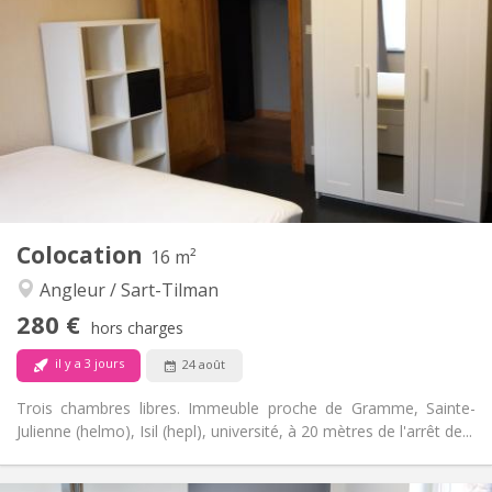
75 €
Charges:
12 mois, 5-6 mois
Durée:
Non
Domiciliation:
Aménagement
Commune
Salle de bain:
Commune
Cuisine:
2
120 m
Superficie:
1
Pièces privées:
Autre
Colocation
16 m²
Communautaire
Atmosphère:
Angleur / Sart-Tilman
Non
Accès PMR:
Non-fumeur
Fumeur:
280 €
hors charges
Non
Animaux de compagnie:
il y a 3 jours
24 août
Trois chambres libres. Immeuble proche de Gramme, Sainte-
Julienne (helmo), Isil (hepl), université, à 20 mètres de l'arrêt de...