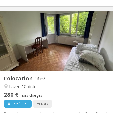
Infos Pratiques
280 €
Loyer:
150 €
Charges:
12 mois
Durée:
Non
Domiciliation:
Aménagement
Privée
Salle de bain:
Commune
Cuisine:
2
90 m
Superficie:
5
Pièces privées:
Autre
Colocation
16 m²
Chaleureuse, studieuse, calme,
Atmosphère:
Laveu / Cointe
communautaire
Non
Accès PMR:
280 €
hors charges
Non-fumeur
Fumeur:
Non
Animaux de compagnie:
il y a 4 jours
Libre