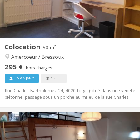
Aménagement
Commune
Salle de bain:
Commune
Cuisine:
2
40 m
Superficie:
1
Pièces privées:
Autre
Colocation
90 m²
Studieuse, calme, chaleureuse
Atmosphère:
Amercoeur / Bressoux
Non
Accès PMR:
Non-fumeur
Fumeur:
295 €
hors charges
Non
Animaux de compagnie:
il y a 5 jours
1 sept.
Rue Charles Bartholomez 24, 4020 Liège (situé dans une venelle
piétonne, passage sous un porche au milieu de la rue Charles...
Infos Pratiques
295 €
Loyer:
100 €
Charges:
12 mois, 11 mois
Durée: