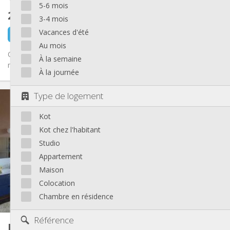
5-6 mois
200 €
hors charges
3-4 mois
Vacances d'été
il y a 1 jour
1 sept.
Au mois
Co-location à Neupré – 500 € charges comprises location au
À la semaine
mois (pas de caution) Appartement à louer 200 € (+ 300 €) 3...
À la journée
Infos Pratiques
Type de logement
200 €
Loyer:
Kot
300 €
Charges:
Au mois
Durée:
Kot chez l'habitant
Acceptée
Domiciliation:
Studio
Aménagement
Appartement
Maison
Commune
Salle de bain:
Commune
Cuisine:
Colocation
2
100 m
Superficie:
Chambre en résidence
1
Pièces privées:
Autre
Référence
Kot chez l'habitant
25 m²