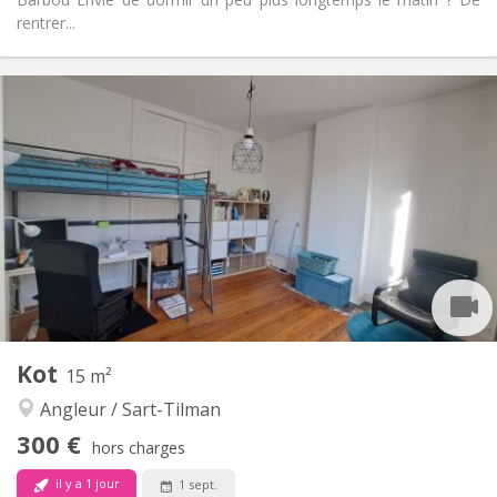
rentrer...
Infos Pratiques
300 €
Loyer:
80 €
Charges:
12 mois
Durée:
Non
Domiciliation:
Aménagement
Commune
Salle de bain:
Commune
Cuisine:
2
30 m
Superficie:
1
Pièces privées:
Autre
Kot
15 m²
Studieuse
Atmosphère:
Angleur / Sart-Tilman
Non
Accès PMR:
Non-fumeur
Fumeur:
300 €
hors charges
Non
Animaux de compagnie:
il y a 1 jour
1 sept.