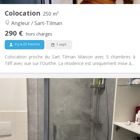
Autre
Colocation
250 m²
Studieuse, calme, communautaire
Atmosphère:
Angleur / Sart-Tilman
Non
Accès PMR:
Non-fumeur
Fumeur:
290 €
hors charges
Non
Animaux de compagnie:
il y a 22 heures
1 sept.
Colocation proche du Sart Tilman Maison avec 5 chambres à
Tilff avec vue sur l'Ourthe. La résidence est uniquement mise à...
Infos Pratiques
290 €
Loyer:
50 €
Charges:
12 mois
Durée:
Sous conditions
Domiciliation:
Aménagement
Commune
Salle de bain:
Commune
Cuisine:
2
250 m
Superficie: