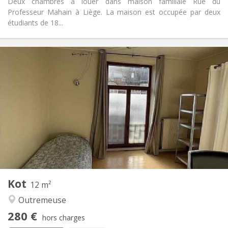
Deux chambres à louer dans maison familiale Rue du
Professeur Mahain à Liège. La maison est occupée par deux
étudiants de 18...
Infos Pratiques
280 €
Loyer:
40 €
Charges:
12 mois
Durée:
Non
Domiciliation:
Aménagement
Commune
Salle de bain:
Commune
Cuisine:
2
16 m
Superficie:
1
Pièces privées:
Autre
Kot
12 m²
Communautaire, studieuse, chaleureuse,
Atmosphère:
Outremeuse
calme
Non
Accès PMR:
280 €
hors charges
Non-fumeur
Fumeur: