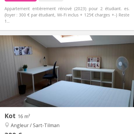
Appartement entièrement rénové (2023) pour 2 étudiant. es.
(loyer : 300 € par étudiant, Wi-Fi inclus + 125€ charges +-) Reste
1...
Infos Pratiques
300 €
Loyer:
125 €
Charges:
12 mois, 5-6 mois
Durée:
Non
Domiciliation:
Aménagement
Commune
Salle de bain:
Commune
Cuisine:
2
15 m
Superficie:
1
Pièces privées:
Autre
Kot
16 m²
Studieuse, calme
Atmosphère:
Angleur / Sart-Tilman
Non
Accès PMR:
Non-fumeur
Fumeur: