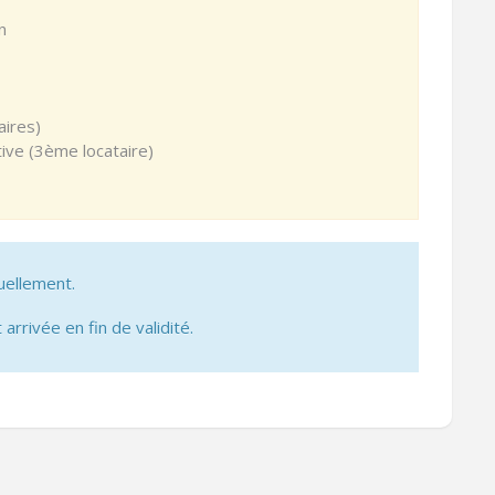
n
aires)
ive (3ème locataire)
uellement.
 arrivée en fin de validité.