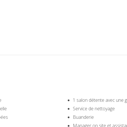
e
1 salon détente avec une g
elle
Service de nettoyage
pées
Buanderie
Manager on site et assista