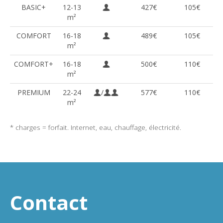
BASIC+
12-13
427€
105€
m²
COMFORT
16-18
489€
105€
m²
COMFORT+
16-18
500€
110€
m²
PREMIUM
22-24
/
577€
110€
m²
* charges = forfait. Internet, eau, chauffage, électricité.
Contact