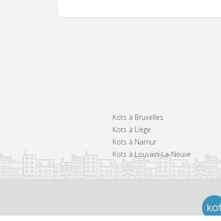
Kots à Bruxelles
Kots à Liège
Kots à Namur
Kots à Louvain-La-Neuve