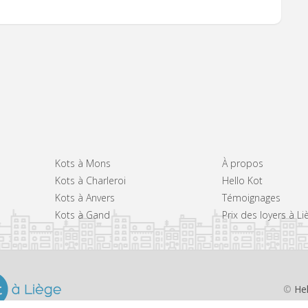
Kots à Mons
À propos
Kots à Charleroi
Hello Kot
Kots à Anvers
Témoignages
Kots à Gand
Prix des loyers à Li
©
He