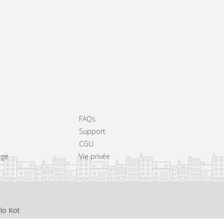
FAQs
Support
CGU
ège
Vie privée
llo Kot