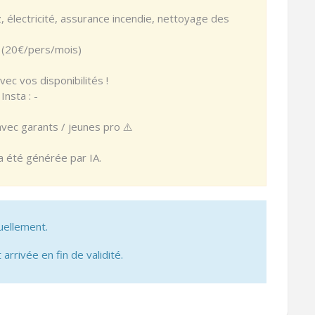
z, électricité, assurance incendie, nettoyage des
e (20€/pers/mois)
ec vos disponibilités !
nsta : -
avec garants / jeunes pro ⚠️
 a été générée par IA.
uellement.
 arrivée en fin de validité.