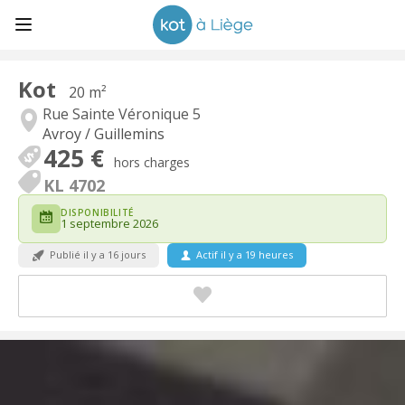
Kot
20 m²
Rue Sainte Véronique 5
Avroy / Guillemins
425 €
hors charges
KL 4702
DISPONIBILITÉ
1 septembre 2026
Publié il y a 16 jours
Actif il y a 19 heures