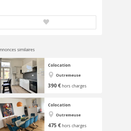
nnonces similaires
Colocation
Outremeuse
390 €
hors charges
Colocation
Outremeuse
475 €
hors charges