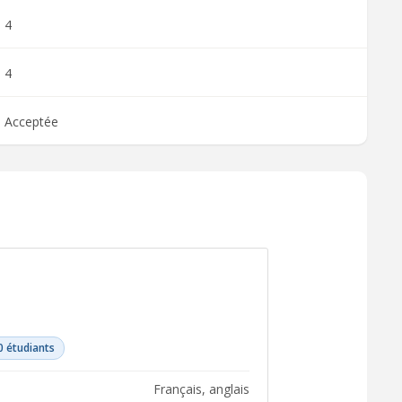
4
4
Acceptée
0 étudiants
français, anglais