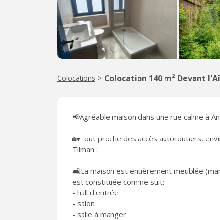
Colocation 140 m² Devant l'A
Colocations
>
📢Agréable maison dans une rue calme à Ang
🏡Tout proche des accès autoroutiers, envir
Tilman :
🛋La maison est entièrement meublée (man
est constituée comme suit:
- hall d'entrée
- salon
- salle à manger