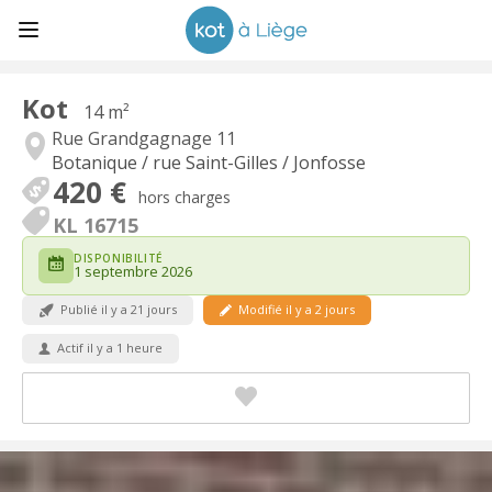
Kot
14 m²
Rue Grandgagnage 11
Botanique / rue Saint-Gilles / Jonfosse
420 €
hors charges
KL 16715
DISPONIBILITÉ
1 septembre 2026
Publié il y a 21 jours
Modifié il y a 2 jours
Actif il y a 1 heure