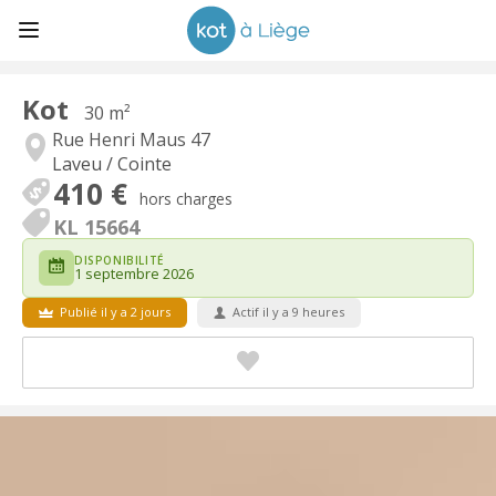
Kot
30 m²
Rue Henri Maus 47
Laveu / Cointe
410 €
hors charges
KL 15664
DISPONIBILITÉ
1 septembre 2026
Publié il y a 2 jours
Actif il y a 9 heures