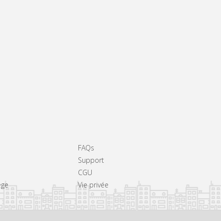
FAQs
Support
CGU
ège
Vie privée