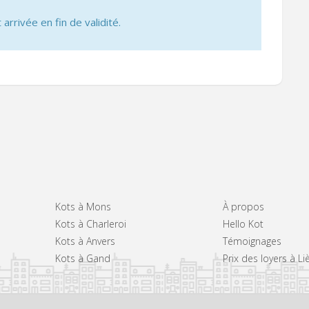
 arrivée en fin de validité.
Kots à Mons
À propos
Kots à Charleroi
Hello Kot
Kots à Anvers
Témoignages
Kots à Gand
Prix des loyers à Li