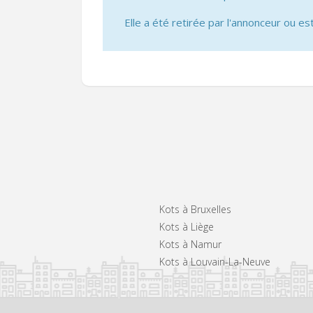
Elle a été retirée par l'annonceur ou est
Kots à Bruxelles
Kots à Liège
Kots à Namur
Kots à Louvain-La-Neuve