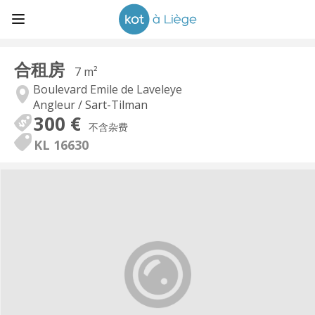
合租房
7 m²
Boulevard Emile de Laveleye
Angleur / Sart-Tilman
300 €
不含杂费
KL 16630