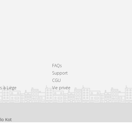
FAQs
Support
CGU
rs à Liège
Vie privée
llo Kot