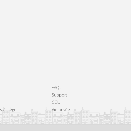
FAQs
Support
CGU
rs à Liège
Vie privée