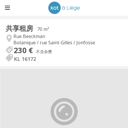
共享租房
70 m²
Rue Beeckman
Botanique / rue Saint-Gilles / Jonfosse
230 €
不含杂费
KL 16172