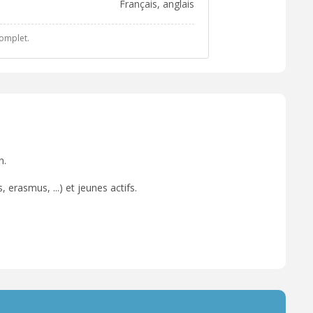
français, anglais
complet.
n.
 erasmus, ...) et jeunes actifs.