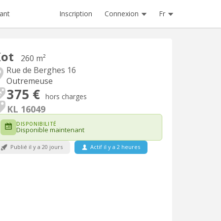
Inscription
Connexion
Fr
ant
Kot
260 m²
Rue de Berghes 16
Outremeuse
375 €
hors charges
KL 16049
DISPONIBILITÉ
Disponible maintenant
Publié il y a 20 jours
Actif il y a 2 heures