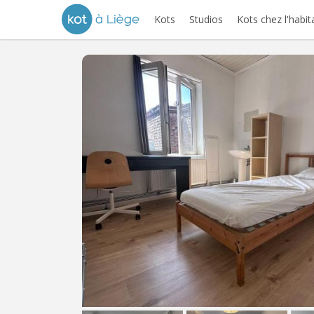
Kots
Studios
Kots chez l'habit