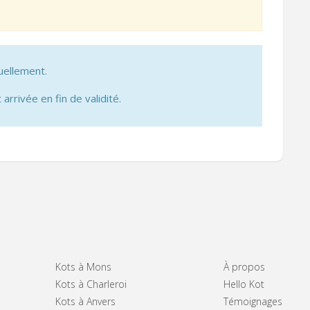
uellement.
 arrivée en fin de validité.
Kots à Mons
À propos
Kots à Charleroi
Hello Kot
Kots à Anvers
Témoignages