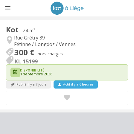
Kot
24 m²
Rue Grétry 39
Fétinne / Longdoz / Vennes
300 €
hors charges
KL 15199
DISPONIBILITÉ
1 septembre 2026
Publié il y a 7 jours
Actif il y a 6 heures