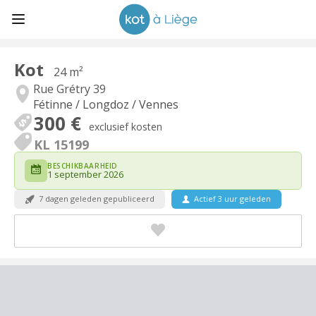
Kot
24 m²
Rue Grétry 39
Fétinne / Longdoz / Vennes
300 €
exclusief kosten
KL 15199
BESCHIKBAARHEID
1 september 2026
7 dagen geleden gepubliceerd
Actief 3 uur geleden