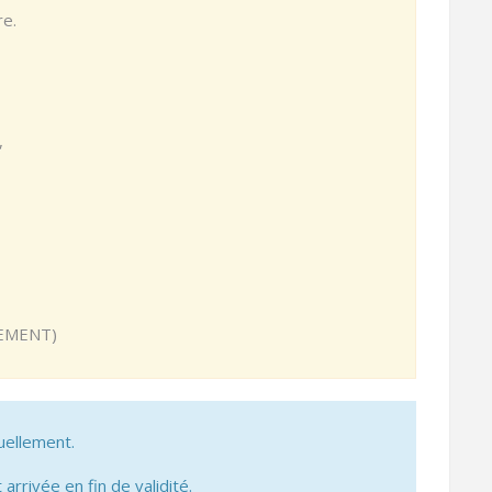
re.
,
,
UEMENT)
uellement.
 arrivée en fin de validité.