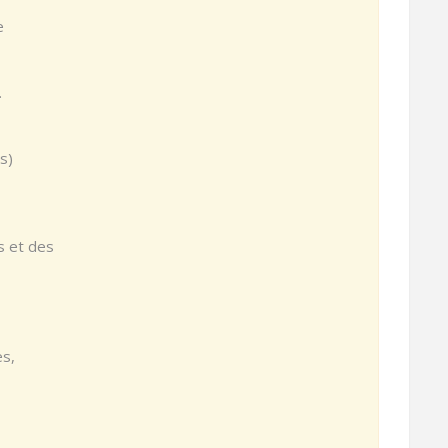
e
.
s)
s et des
es,