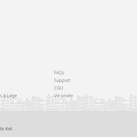
FAQs
Support
CGU
rs à Liège
Vie privée
llo Kot