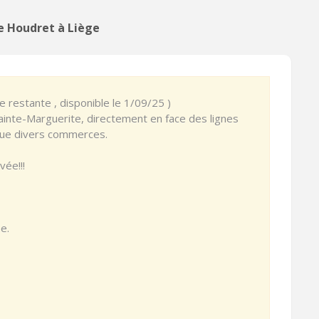
e Houdret à Liège
e restante , disponible le 1/09/25 )
Sainte-Marguerite, directement en face des lignes
 que divers commerces.
vée!!!
e.