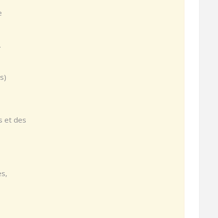
e
.
s)
s et des
es,