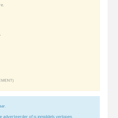
re.
,
,
UEMENT)
aar.
adverteerder of is inmiddels verlopen.