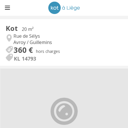
Kot
20 m²
Rue de Sélys
Avroy / Guillemins
360 €
hors charges
KL 14793