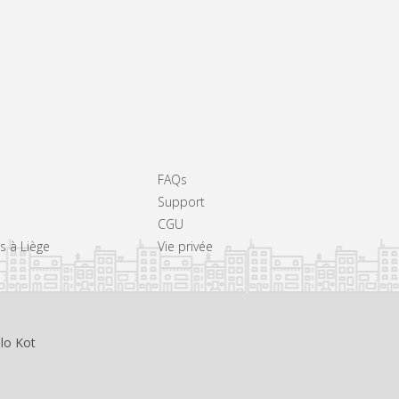
FAQs
Support
CGU
rs à Liège
Vie privée
llo Kot