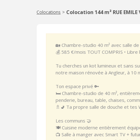
Colocation 144 m² RUE EMILE
Colocations
>
🏡 Chambre-studio 40 m² avec salle d
💰 585 €/mois TOUT COMPRIS • Libre l
Tu cherches un kot lumineux et sans su
notre maison rénovée à Angleur, à 10 m
Ton espace privé 🔑
🛏️ Chambre-studio de 40 m², entièrem
penderie, bureau, table, chaises, com
🚿🚽 Ta propre salle de douche et tes 
Les communs 🤝
🍽️ Cuisine moderne entièrement équipée
📺 Salle à manger avec Smart TV + futu