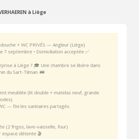
 VERHAEREN à Liège
e douche + WC PRIVÉS — Angleur (Liège)
e 7 septembre • Domiciliation acceptée ✅
rprise à Liège ? 🎓 Une chambre se libère dans
in du Sart-Tilman. 🚌
ent meublée (lit double + matelas neuf, grande
modes)
WC — fini les sanitaires partagés
 (2 frigos, lave-vaisselle, four)
r espace détente 🎬