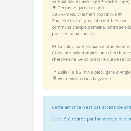
🧺 Buanderie (lave-linge + sèche-linge)
🌳 Terrasse, jardin et abri
585 €/mois, vraiment tout inclus 💸
Eau, électricité, gaz, internet très hau
communs chaque semaine, entretien du j
pour les baux courts).
👭 La coloc : une ambiance studieuse 
étudiante universitaire, une chercheuse
cherche une 5e colocataire qui se recon
📍 Belle-Île à 2 min à pied, gare d'Ang
🎥 Visite vidéo dans la galerie
Cette annonce n'est pas accessible act
Elle a été retirée par l'annonceur ou est