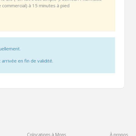
re commercial) à 15 minutes à pied
uellement.
 arrivée en fin de validité.
Colocations à Mons
À propos