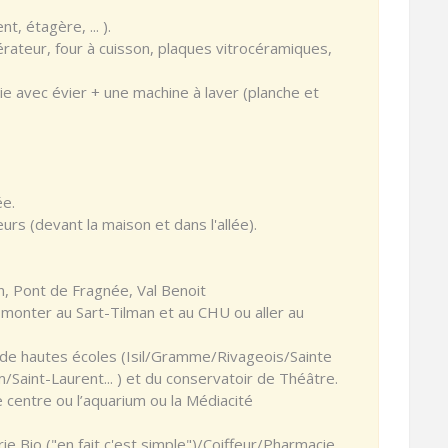
, étagère, ... ).
gérateur, four à cuisson, plaques vitrocéramiques,
ie avec évier + une machine à laver (planche et
ée.
urs (devant la maison et dans l'allée).
n, Pont de Fragnée, Val Benoit
r monter au Sart-Tilman et au CHU ou aller au
 de hautes écoles (Isil/Gramme/Rivageois/Sainte
Saint-Laurent... ) et du conservatoir de Théâtre.
le centre ou l’aquarium ou la Médiacité
e Bio ("en fait c'est simple")/Coiffeur/Pharmacie