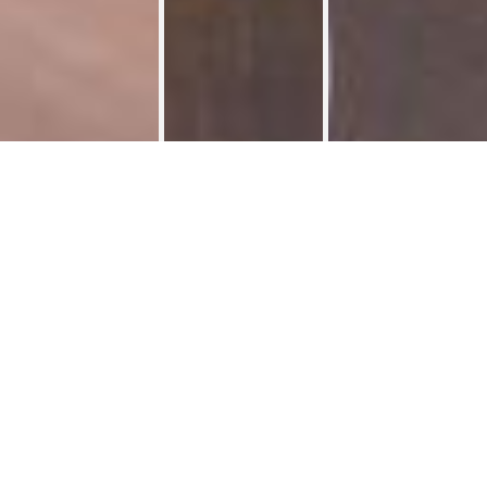
Kot 20 m² Wazon
Kots
>
Belle grande chambre meublée avec cuisine équipée
privée. Salle de bains pour 2 étudiant(e)s.
Lit de 140cm x 200 avec matelas. 2chambres de libre.
Etat neuf, très lumineux situé au 2 ème étage dans une
maison bourgeoise.