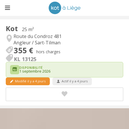
Kot
25 m²
Route du Condroz 481
Angleur / Sart-Tilman
355 €
hors charges
KL 13125
DISPONIBILITÉ
1 septembre 2026
Modifié il y a 4 jours
Actif il y a 4 jours