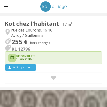
Kot chez l'habitant
17 m²
rue des Eburons, 16 16
Avroy / Guillemins
255 €
hors charges
KL 12796
DISPONIBILITÉ
15 août 2026
Actif il y a 1 jour