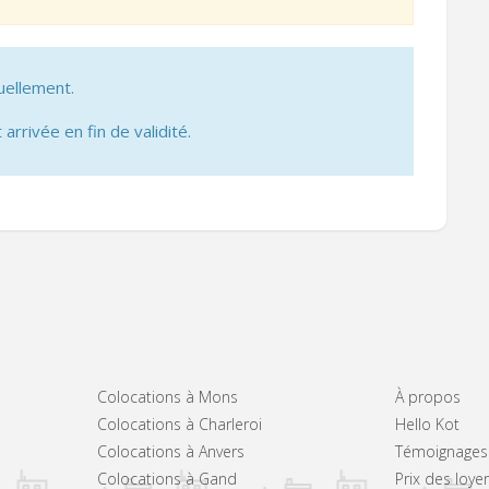
uellement.
 arrivée en fin de validité.
Colocations à Mons
À propos
Colocations à Charleroi
Hello Kot
Colocations à Anvers
Témoignages
Colocations à Gand
Prix des loye